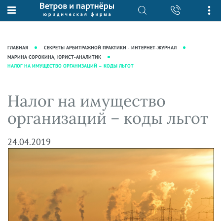
О нас
Юридические услуги
База знаний
Журнал "Секреты арбитражной
Подробнее о нас
Ведение судебных дел
ГЛАВНАЯ
СЕКРЕТЫ АРБИТРАЖНОЙ ПРАКТИКИ - ИНТЕРНЕТ-ЖУРНАЛ
практики"
Рекомендации
Интеллектуальная собственность
МАРИНА СОРОКИНА, ЮРИСТ-АНАЛИТИК
НАЛОГ НА ИМУЩЕСТВО ОРГАНИЗАЦИЙ – КОДЫ ЛЬГОТ
Статьи
Награды и рейтинги
Корпоративная практика
Новости
Преимущества юридической
Налоговая практика
Налог на имущество
фирмы
Аудиоподкасты
Сопровождение бизнеса
организаций – коды льгот
Кейсы
Видеоподкасты
Ведение уголовных дел
Вакансии
Справочная
Защита активов
24.04.2019
Вопросы-ответы
Ведение дел о банкротстве
Вебинары и семинары
Прямые эфиры