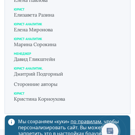
Елена Павлова
ЮРИСТ
Елизавета Разина
ЮРИСТ-АНАЛИТИК
Елена Миронова
ЮРИСТ-АНАЛИТИК
Марина Сорокина
МЕНЕДЖЕР
Давид Гликштейн
ЮРИСТ-АНАЛИТИК.
Дмитрий Подгорный
Сторонние авторы
ЮРИСТ
Кристина Корноухова
Мы сохраняем «куки»
по правилам
, чтобы
персонализировать сайт. Вы можете
запретить это в настройках браузера