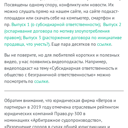
Посвящены одному спору, конфликту или новости. Их
можно слушать прямо на нашем сайте, на сайте подкаст-
площадки или скачать себе на компьютер, смартфон и
пр.
Выпуск 1 (о субсидиарной ответственности)
;
Выпуск 2
(оспаривание договора по мотиву злоупотребления
правом)
;
Выпуск 3 (расторжение договора по инициативе
продавца, что учесть?)
. Еще пара десятков по
ссылке
.
Вы не поверите, но для любителей коротких и полезных
видео, у нас появились видеоподкасты. Например,
видеоподкаст на тему «
Субсидиарная ответственность и
общество с безграничной ответственностью
» можно
посмотреть по
ссылке
.
Обратим внимание, что юридическая фирма «Ветров и
партнеры» в 2019 году отмечена
отраслевым рейтингом
юридических компаний Право.ру-300
в
номинациях «Арбитражное судопроизводство»,
«Разрешение споров
в судах общей юрисдикции» и