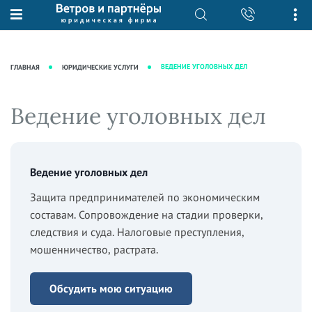
О нас
Юридические услуги
База знаний
Журнал "Секреты арбитражной
Подробнее о нас
Ведение судебных дел
ВЕДЕНИЕ УГОЛОВНЫХ ДЕЛ
ГЛАВНАЯ
ЮРИДИЧЕСКИЕ УСЛУГИ
практики"
Рекомендации
Интеллектуальная собственность
Статьи
Награды и рейтинги
Корпоративная практика
Ведение уголовных дел
Новости
Преимущества юридической
Налоговая практика
фирмы
Аудиоподкасты
Сопровождение бизнеса
Кейсы
Видеоподкасты
Ведение уголовных дел
Ведение уголовных дел
Вакансии
Справочная
Защита активов
Защита предпринимателей по экономическим
Вопросы-ответы
составам. Сопровождение на стадии проверки,
Ведение дел о банкротстве
Вебинары и семинары
следствия и суда. Налоговые преступления,
мошенничество, растрата.
Прямые эфиры
Обсудить мою ситуацию