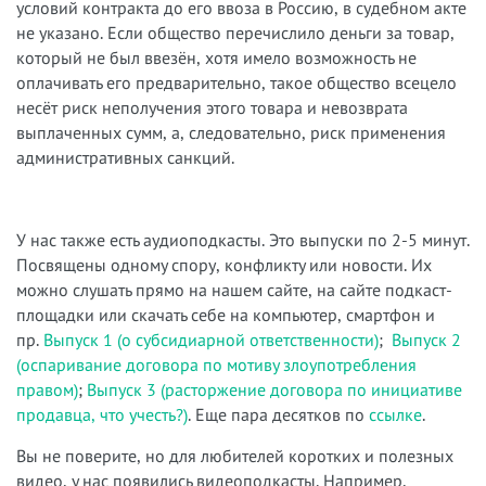
условий контракта до его ввоза в Россию, в судебном акте
не указано. Если общество перечислило деньги за товар,
который не был ввезён, хотя имело возможность не
оплачивать его предварительно, такое общество всецело
несёт риск неполучения этого товара и невозврата
выплаченных сумм, а, следовательно, риск применения
административных санкций.
У нас также есть аудиоподкасты. Это выпуски по 2-5 минут.
Посвящены одному спору, конфликту или новости. Их
можно слушать прямо на нашем сайте, на сайте подкаст-
площадки или скачать себе на компьютер, смартфон и
пр.
Выпуск 1 (о субсидиарной ответственности)
;
Выпуск 2
(оспаривание договора по мотиву злоупотребления
правом)
;
Выпуск 3 (расторжение договора по инициативе
продавца, что учесть?)
. Еще пара десятков по
ссылке
.
Вы не поверите, но для любителей коротких и полезных
видео, у нас появились видеоподкасты. Например,