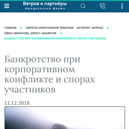
О нас
Юридические услуги
База знаний
Журнал "Секреты арбитражной
Подробнее о нас
Ведение судебных дел
ГЛАВНАЯ
СЕКРЕТЫ АРБИТРАЖНОЙ ПРАКТИКИ - ИНТЕРНЕТ-ЖУРНАЛ
практики"
Рекомендации
Интеллектуальная собственность
ЕЛЕНА МИРОНОВА, ЮРИСТ-АНАЛИТИК
БАНКРОТСТВО ПРИ КОРПОРАТИВНОМ КОНФЛИКТЕ И СПОРАХ УЧАСТНИКОВ
Статьи
Награды и рейтинги
Корпоративная практика
Новости
Преимущества юридической
Налоговая практика
Банкротство при
фирмы
Аудиоподкасты
Сопровождение бизнеса
корпоративном
Кейсы
Видеоподкасты
Ведение уголовных дел
конфликте и спорах
Вакансии
Справочная
Защита активов
участников
Вопросы-ответы
Ведение дел о банкротстве
Вебинары и семинары
11.12.2018
Прямые эфиры