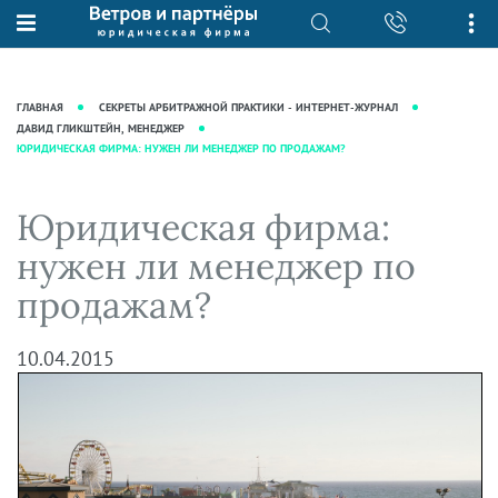
О нас
Юридические услуги
База знаний
Журнал "Секреты арбитражной
Подробнее о нас
Ведение судебных дел
ГЛАВНАЯ
СЕКРЕТЫ АРБИТРАЖНОЙ ПРАКТИКИ - ИНТЕРНЕТ-ЖУРНАЛ
практики"
Рекомендации
Интеллектуальная собственность
ДАВИД ГЛИКШТЕЙН, МЕНЕДЖЕР
ЮРИДИЧЕСКАЯ ФИРМА: НУЖЕН ЛИ МЕНЕДЖЕР ПО ПРОДАЖАМ?
Статьи
Награды и рейтинги
Корпоративная практика
Новости
Преимущества юридической
Налоговая практика
Юридическая фирма:
фирмы
Аудиоподкасты
Сопровождение бизнеса
нужен ли менеджер по
Кейсы
Видеоподкасты
Ведение уголовных дел
продажам?
Вакансии
Справочная
Защита активов
Вопросы-ответы
Ведение дел о банкротстве
10.04.2015
Вебинары и семинары
Прямые эфиры