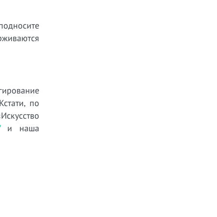
подносите
ерживаются
гирование
Кстати, по
Искусство
/
и наша