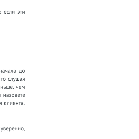
о если эти
начала до
что слушая
аньше, чем
ы назовете
я клиента.
уверенно,