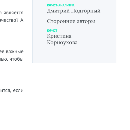
ЮРИСТ-АНАЛИТИК.
Дмитрий Подгорный
а является
ачество? А
Сторонние авторы
ЮРИСТ
Кристина
Корноухова
лее важные
лью, чтобы
ится, если