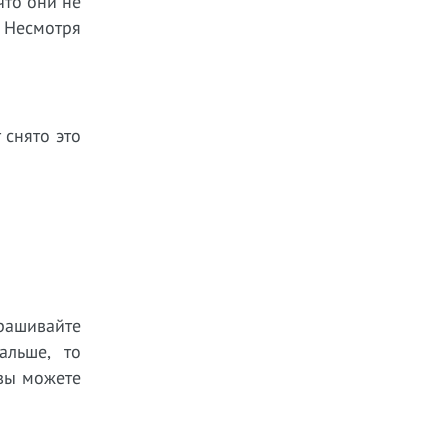
что они не
. Несмотря
 снято это
рашивайте
альше, то
 вы можете