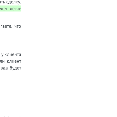
ть сделку,
дет легче
гаете, что
 у клиента
сли клиент
авда будет