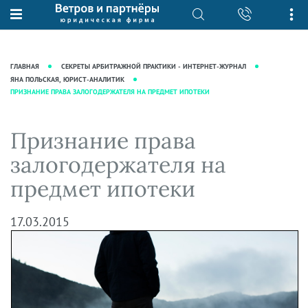
О нас
Юридические услуги
База знаний
Журнал "Секреты арбитражной
Подробнее о нас
Ведение судебных дел
ГЛАВНАЯ
СЕКРЕТЫ АРБИТРАЖНОЙ ПРАКТИКИ - ИНТЕРНЕТ-ЖУРНАЛ
практики"
Рекомендации
Интеллектуальная собственность
ЯНА ПОЛЬСКАЯ, ЮРИСТ-АНАЛИТИК
ПРИЗНАНИЕ ПРАВА ЗАЛОГОДЕРЖАТЕЛЯ НА ПРЕДМЕТ ИПОТЕКИ
Статьи
Награды и рейтинги
Корпоративная практика
Новости
Преимущества юридической
Налоговая практика
Признание права
фирмы
Аудиоподкасты
Сопровождение бизнеса
залогодержателя на
Кейсы
Видеоподкасты
Ведение уголовных дел
предмет ипотеки
Вакансии
Справочная
Защита активов
Вопросы-ответы
Ведение дел о банкротстве
17.03.2015
Вебинары и семинары
Прямые эфиры