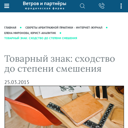
О нас
Юридические услуги
База знаний
Журнал "Секреты арбитражной
Подробнее о нас
Ведение судебных дел
ГЛАВНАЯ
СЕКРЕТЫ АРБИТРАЖНОЙ ПРАКТИКИ - ИНТЕРНЕТ-ЖУРНАЛ
практики"
Рекомендации
Интеллектуальная собственность
ЕЛЕНА МИРОНОВА, ЮРИСТ-АНАЛИТИК
ТОВАРНЫЙ ЗНАК: СХОДСТВО ДО СТЕПЕНИ СМЕШЕНИЯ
Статьи
Награды и рейтинги
Корпоративная практика
Новости
Преимущества юридической
Налоговая практика
Товарный знак: сходство
фирмы
Аудиоподкасты
Сопровождение бизнеса
до степени смешения
Кейсы
Видеоподкасты
Ведение уголовных дел
Вакансии
Справочная
Защита активов
25.03.2015
Вопросы-ответы
Ведение дел о банкротстве
Вебинары и семинары
Прямые эфиры