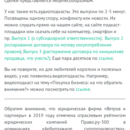
сделки представляется нецелесообразным.
У нас также есть аудиоподкасты. Это выпуски по 2-5 минут.
Посвящены одному спору, конфликту или новости. Их
можно слушать прямо на нашем сайте, на сайте подкаст-
площадки или скачать себе на компьютер, смартфон и
пр.
Выпуск 1 (о субсидиарной ответственности)
;
Выпуск 2
(оспаривание договора по мотиву злоупотребления
правом)
;
Выпуск 3 (расторжение договора по инициативе
продавца, что учесть?)
. Еще пара десятков по
ссылке
.
Вы не поверите, но для любителей коротких и полезных
видео, у нас появились видеоподкасты. Например,
видеоподкаст на тему «
Покупка бизнеса: на что обратить
внимание?
»
можно посмотреть по
ссылке
.
Обратим внимание, что юридическая фирма «Ветров и
партнеры» в 2019 году отмечена отраслевым рейтингом
юридических компаний Право.ру-300 в
номинациях «Арбитражное судопроизводство»,