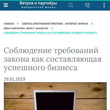
О нас
Юридические услуги
База знаний
Журнал "Секреты арбитражной
Подробнее о нас
Ведение судебных дел
ГЛАВНАЯ
СЕКРЕТЫ АРБИТРАЖНОЙ ПРАКТИКИ - ИНТЕРНЕТ-ЖУРНАЛ
практики"
Рекомендации
Интеллектуальная собственность
ЕЛЕНА МИРОНОВА, ЮРИСТ-АНАЛИТИК
СОБЛЮДЕНИЕ ТРЕБОВАНИЙ ЗАКОНА КАК СОСТАВЛЯЮЩАЯ УСПЕШНОГО БИЗНЕСА
Статьи
Награды и рейтинги
Корпоративная практика
Новости
Преимущества юридической
Налоговая практика
Соблюдение требований
фирмы
Аудиоподкасты
Сопровождение бизнеса
закона как составляющая
Кейсы
Видеоподкасты
Ведение уголовных дел
успешного бизнеса
Вакансии
Справочная
Защита активов
Вопросы-ответы
Ведение дел о банкротстве
29.01.2019
Вебинары и семинары
Прямые эфиры