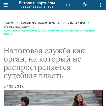
О нас
Юридические услуги
База знаний
Журнал "Секреты арбитражной
Подробнее о нас
Ведение судебных дел
ГЛАВНАЯ
СЕКРЕТЫ АРБИТРАЖНОЙ ПРАКТИКИ - ИНТЕРНЕТ-ЖУРНАЛ
практики"
Рекомендации
Интеллектуальная собственность
ЗОЯ ЛЕВАШЕВА, ЮРИСТ
НАЛОГОВАЯ СЛУЖБА КАК ОРГАН, НА КОТОРЫЙ НЕ РАСПРОСТРАНЯЕТСЯ СУДЕБНАЯ
Статьи
ВЛАСТЬ
Награды и рейтинги
Корпоративная практика
Новости
Преимущества юридической
Налоговая практика
Налоговая служба как
фирмы
Аудиоподкасты
Сопровождение бизнеса
Кейсы
Видеоподкасты
орган, на который не
Ведение уголовных дел
Вакансии
Справочная
распространяется
Защита активов
Вопросы-ответы
судебная власть
Ведение дел о банкротстве
Вебинары и семинары
Прямые эфиры
27.09.2013