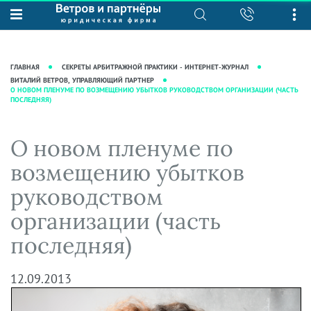
О нас
Юридические услуги
База знаний
Журнал "Секреты арбитражной
Подробнее о нас
Ведение судебных дел
ГЛАВНАЯ
СЕКРЕТЫ АРБИТРАЖНОЙ ПРАКТИКИ - ИНТЕРНЕТ-ЖУРНАЛ
практики"
Рекомендации
Интеллектуальная собственность
ВИТАЛИЙ ВЕТРОВ, УПРАВЛЯЮЩИЙ ПАРТНЕР
О НОВОМ ПЛЕНУМЕ ПО ВОЗМЕЩЕНИЮ УБЫТКОВ РУКОВОДСТВОМ ОРГАНИЗАЦИИ (ЧАСТЬ
Статьи
ПОСЛЕДНЯЯ)
Награды и рейтинги
Корпоративная практика
Новости
Преимущества юридической
Налоговая практика
О новом пленуме по
фирмы
Аудиоподкасты
Сопровождение бизнеса
Кейсы
Видеоподкасты
возмещению убытков
Ведение уголовных дел
Вакансии
Справочная
руководством
Защита активов
Вопросы-ответы
организации (часть
Ведение дел о банкротстве
Вебинары и семинары
последняя)
Прямые эфиры
12.09.2013