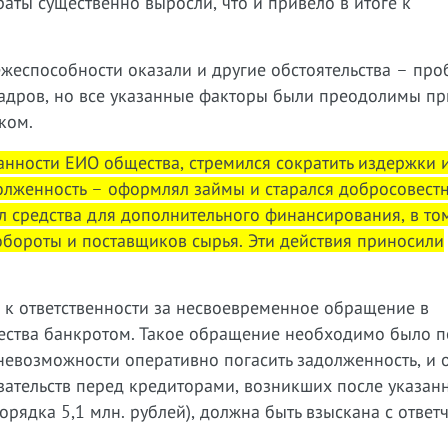
аты существенно выросли, что и привело в итоге к
жеспособности оказали и другие обстоятельства – про
 кадров, но все указанные факторы были преодолимы пр
ком.
анности ЕИО общества, стремился сократить издержки и
олженность – оформлял займы и старался добросовест
л средства для дополнительного финансирования, в то
обороты и поставщиков сырья. Эти действия приносили
н к ответственности за несвоевременное обращение в
ества банкротом. Такое обращение необходимо было п
 невозможности оперативно погасить задолженность, и 
язательств перед кредиторами, возникших после указан
рядка 5,1 млн. рублей), должна быть взыскана с ответч