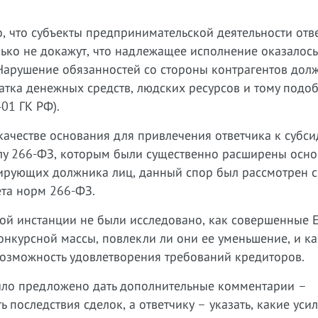
о, что субъекты предпринимательской деятельности отв
олько не докажут, что надлежащее исполнение оказалось
арушение обязанностей со стороны контрагентов долж
ватка денежных средств, людских ресурсов и тому подо
401 ГК РФ).
 качестве основания для привлечения ответчика к субс
силу 266-ФЗ, которым были существенно расширены осно
лирующих должника лиц, данный спор был рассмотрен с
ета норм 266-ФЗ.
вой инстанции не были исследовано, как совершенные 
нкурсной массы, повлекли ли они ее уменьшение, и ка
возможность удовлетворения требований кредиторов.
было предложено дать дополнительные комментарии –
последствия сделок, а ответчику – указать, какие уси