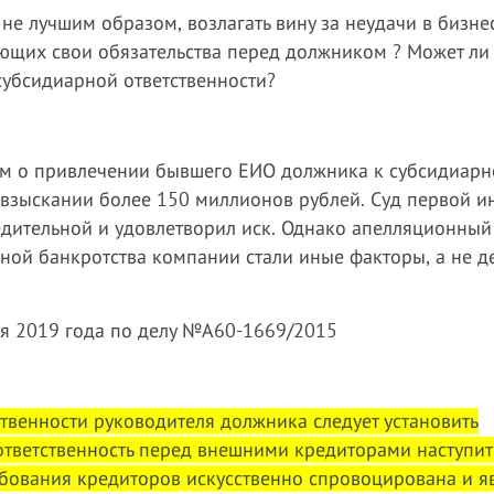
не лучшим образом, возлагать вину за неудачи в бизне
ющих свои обязательства перед должником ? Может ли э
субсидиарной ответственности?
ем о привлечении бывшего ЕИО должника к субсидиарн
и взыскании более 150 миллионов рублей. Суд первой и
дительной и удовлетворил иск. Однако апелляционный
ной банкротства компании стали иные факторы, а не д
ля 2019 года по делу №А60-1669/2015
твенности руководителя должника следует установить
ответственность перед внешними кредиторами наступит
ебования кредиторов искусственно спровоцирована и я