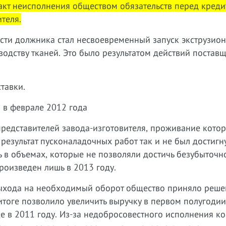
акт неисполнения обществом обязательств перед кред
теля.
сти должника стал несвоевременный запуск экструзио
водству тканей. Это было результатом действий поставщ
тавки.
 в феврале 2012 года
редставителей завода-изготовителя, проживание кото
результат пусконаладочных работ так и не был достигн
в объемах, которые не позволяли достичь безубыточно
оизведен лишь в 2013 году.
выхода на необходимый оборот общество приняло реше
итоге позволило увеличить выручку в первом полугоди
е в 2011 году. Из-за недобросовестного исполнения ко