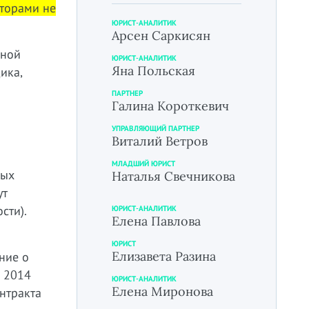
иторами не
ЮРИСТ-АНАЛИТИК
Арсен Саркисян
нной
ЮРИСТ-АНАЛИТИК
Яна Польская
ика,
ПАРТНЕР
Галина Короткевич
УПРАВЛЯЮЩИЙ ПАРТНЕР
Виталий Ветров
МЛАДШИЙ ЮРИСТ
рых
Наталья Свечникова
ут
сти).
ЮРИСТ-АНАЛИТИК
Елена Павлова
ЮРИСТ
Елизавета Разина
ние о
и 2014
ЮРИСТ-АНАЛИТИК
Елена Миронова
нтракта