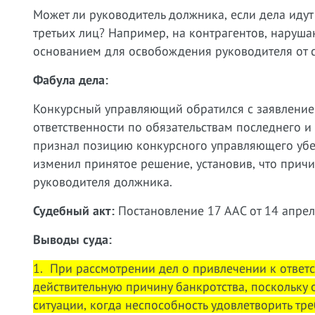
Может ли руководитель должника, если дела идут 
третьих лиц? Например, на контрагентов, наруша
основанием для освобождения руководителя от 
Фабула дела:
Конкурсный управляющий обратился с заявлени
ответственности по обязательствам последнего 
признал позицию конкурсного управляющего убе
изменил принятое решение, установив, что причи
руководителя должника.
Судебный акт:
Постановление 17 ААС от 14 апре
Выводы суда:
1. При рассмотрении дел о привлечении к ответс
действительную причину банкротства, поскольку 
ситуации, когда неспособность удовлетворить тр