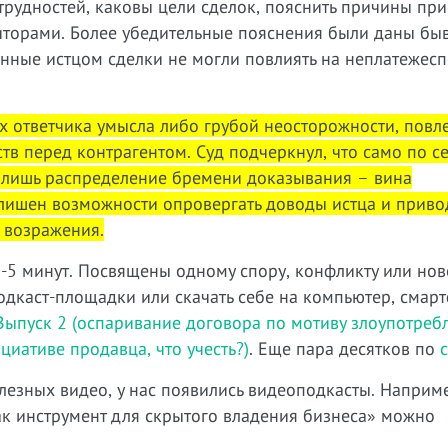
рудностей, каковы цели сделок, пояснить причины при
диторами. Более убедительные пояснения были даны б
анные истцом сделки не могли повлиять на неплатежес
ях ответчика умысла либо грубой неосторожности, пов
в перед контрагентом. Суд подчеркнул, что само по с
т лишь распределение бремени доказывания – вина
е лишен возможности опровергать доводы истца и приво
 возражения.
2-5 минут. Посвящены одному спору, конфликту или нов
одкаст-площадки или скачать себе на компьютер, смар
Выпуск 2 (оспаривание договора по мотиву злоупотреб
циативе продавца, что учесть?)
. Еще пара десятков по
лезных видео, у нас появились видеоподкасты. Наприм
к инструмент для скрытого владения бизнеса» можно