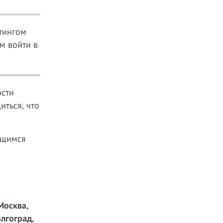
тингом
м войти в
ости
иться, что
ющимся
Москва,
лгоград,