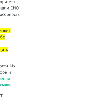
оритета
ывшим ЕИО
пособность
лекших
ебе
дить
ости. Их
тфон и
ления
ссылке
.
ер,