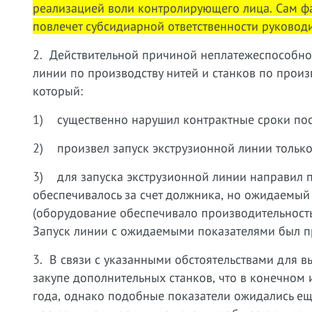
реализацией воли контролирующего лица. Сам ф
повлечет субсидиарной ответственности руководи
2.
Действительной причиной неплатежеспособно
линии по производству нитей и станков по произ
который:
1) существенно нарушил контрактные сроки пос
2) произвел запуск экструзионной линии только
3) для запуска экструзионной линии направил п
обеспечивалось за счет должника, но ожидаемый 
(оборудование обеспечивало производительность 
Запуск линии с ожидаемыми показателями был пр
3.
В связи с указанными обстоятельствами для 
закупе дополнительных станков, что в конечном 
года, однако подобные показатели ожидались ещ