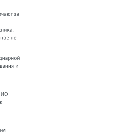
ечают за
ника,
бное не
идиарной
вания и
ЕИО
к
лия