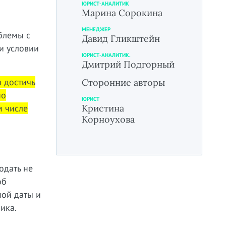
ЮРИСТ-АНАЛИТИК
Марина Сорокина
МЕНЕДЖЕР
блемы с
Давид Гликштейн
и условии
ЮРИСТ-АНАЛИТИК.
Дмитрий Подгорный
 достичь
Сторонние авторы
но
ЮРИСТ
м числе
Кристина
Корноухова
одать не
об
ной даты и
ика.