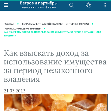
О нас
Юридические услуги
База знаний
Журнал "Секреты арбитражной
Подробнее о нас
Ведение судебных дел
ГЛАВНАЯ
СЕКРЕТЫ АРБИТРАЖНОЙ ПРАКТИКИ - ИНТЕРНЕТ-ЖУРНАЛ
практики"
Рекомендации
Интеллектуальная собственность
ГАЛИНА КОРОТКЕВИЧ, ПАРТНЕР
КАК ВЗЫСКАТЬ ДОХОД ЗА ИСПОЛЬЗОВАНИЕ ИМУЩЕСТВА ЗА ПЕРИОД НЕЗАКОННОГО
Статьи
ВЛАДЕНИЯ
Награды и рейтинги
Корпоративная практика
Новости
Преимущества юридической
Налоговая практика
Как взыскать доход за
фирмы
Аудиоподкасты
Сопровождение бизнеса
Кейсы
Видеоподкасты
использование имущества
Ведение уголовных дел
Вакансии
Справочная
за период незаконного
Защита активов
Вопросы-ответы
владения
Ведение дел о банкротстве
Вебинары и семинары
Прямые эфиры
21.03.2013