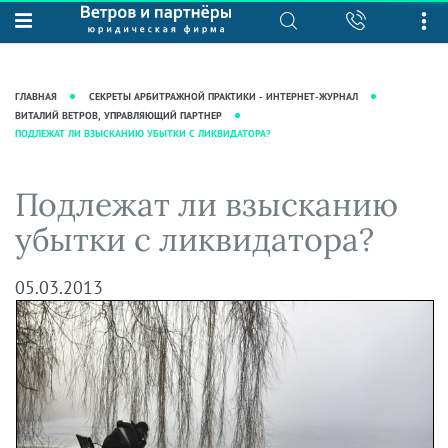
О нас
Юридические услуги
База знаний
Журнал "Секреты арбитражной
Подробнее о нас
Ведение судебных дел
ГЛАВНАЯ
СЕКРЕТЫ АРБИТРАЖНОЙ ПРАКТИКИ - ИНТЕРНЕТ-ЖУРНАЛ
практики"
Рекомендации
Интеллектуальная собственность
ВИТАЛИЙ ВЕТРОВ, УПРАВЛЯЮЩИЙ ПАРТНЕР
ПОДЛЕЖАТ ЛИ ВЗЫСКАНИЮ УБЫТКИ С ЛИКВИДАТОРА?
Статьи
Награды и рейтинги
Корпоративная практика
Новости
Преимущества юридической
Налоговая практика
Подлежат ли взысканию
фирмы
Аудиоподкасты
Сопровождение бизнеса
убытки с ликвидатора?
Кейсы
Видеоподкасты
Ведение уголовных дел
Вакансии
Справочная
Защита активов
05.03.2013
Вопросы-ответы
Ведение дел о банкротстве
Вебинары и семинары
Прямые эфиры