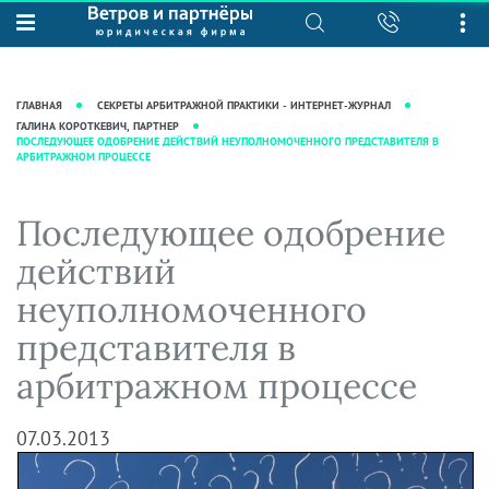
О нас
Юридические услуги
База знаний
Журнал "Секреты арбитражной
Подробнее о нас
Ведение судебных дел
ГЛАВНАЯ
СЕКРЕТЫ АРБИТРАЖНОЙ ПРАКТИКИ - ИНТЕРНЕТ-ЖУРНАЛ
практики"
Рекомендации
Интеллектуальная собственность
ГАЛИНА КОРОТКЕВИЧ, ПАРТНЕР
ПОСЛЕДУЮЩЕЕ ОДОБРЕНИЕ ДЕЙСТВИЙ НЕУПОЛНОМОЧЕННОГО ПРЕДСТАВИТЕЛЯ В
Статьи
АРБИТРАЖНОМ ПРОЦЕССЕ
Награды и рейтинги
Корпоративная практика
Новости
Преимущества юридической
Налоговая практика
Последующее одобрение
фирмы
Аудиоподкасты
Сопровождение бизнеса
Кейсы
Видеоподкасты
действий
Ведение уголовных дел
Вакансии
Справочная
неуполномоченного
Защита активов
Вопросы-ответы
представителя в
Ведение дел о банкротстве
Вебинары и семинары
арбитражном процессе
Прямые эфиры
07.03.2013