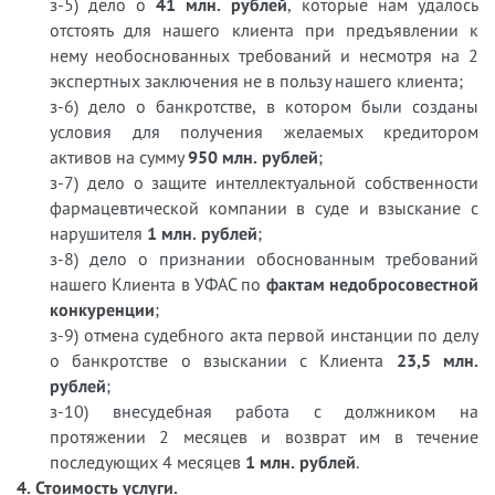
з-5) дело о
41 млн. рублей
, которые нам удалось
отстоять для нашего клиента при предъявлении к
нему необоснованных требований и несмотря на 2
экспертных заключения не в пользу нашего клиента;
з-6) дело о банкротстве, в котором были созданы
условия для получения желаемых кредитором
активов на сумму
950 млн. рублей
;
з-7) дело о защите интеллектуальной собственности
фармацевтической компании в суде и взыскание с
нарушителя
1 млн. рублей
;
з-8) дело о признании обоснованным требований
нашего Клиента в УФАС по
фактам недобросовестной
конкуренции
;
з-9) отмена судебного акта первой инстанции по делу
о банкротстве о взыскании с Клиента
23,5 млн.
рублей
;
з-10) внесудебная работа с должником на
протяжении 2 месяцев и возврат им в течение
последующих 4 месяцев
1 млн. рублей
.
4. Стоимость услуги.