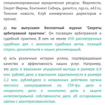
специализированные юридические ресурсы -Ведомости,
Секрет Фирмы, Континент Сибирь, garant.ru, ngs.ru, a42.ru,
Томские новости, Клуб коммерческих директоров и
прочие.
д)
мы выпускаем бесплатный журнал "Секреты
арбитражной практики"
. Он посвящен арбитражной и
судебной практике. В нем не менее
450 рассмотренных
судебных дел с анализом судебных актов, позиций
сторон, доказательств и наших рекомендаций
.
е) есть различные истории успеха, подтверждающие
качество и эффективность наших услуг. Например,
это
дело о взыскании упущенной выгоды в размере 6,9
млн. рублей
;
дело о взыскании задолженности в размере
2,2 млн. рублей
;
дело о незаконных действиях органа
местного самоуправления по 159-фз
;
дело о
конденсате
;
дело о конопатке
;
дело о защите
интеллектуальной собственности
;
дело об оспаривании
сделки с заинтересованностью
.