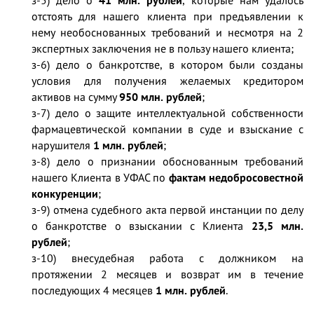
з-5) дело о
41 млн. рублей
, которые нам удалось
отстоять для нашего клиента при предъявлении к
нему необоснованных требований и несмотря на 2
экспертных заключения не в пользу нашего клиента;
з-6) дело о банкротстве, в котором были созданы
условия для получения желаемых кредитором
активов на сумму
950 млн. рублей
;
з-7) дело о защите интеллектуальной собственности
фармацевтической компании в суде и взыскание с
нарушителя
1 млн. рублей
;
з-8) дело о признании обоснованным требований
нашего Клиента в УФАС по
фактам недобросовестной
конкуренции
;
з-9) отмена судебного акта первой инстанции по делу
о банкротстве о взыскании с Клиента
23,5 млн.
рублей
;
з-10) внесудебная работа с должником на
протяжении 2 месяцев и возврат им в течение
последующих 4 месяцев
1 млн. рублей
.