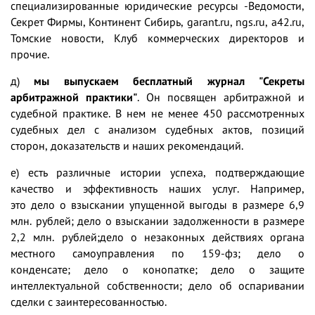
специализированные юридические ресурсы -Ведомости,
Секрет Фирмы, Континент Сибирь, garant.ru, ngs.ru, a42.ru,
Томские новости, Клуб коммерческих директоров и
прочие.
д)
мы выпускаем бесплатный журнал "Секреты
арбитражной практики"
. Он посвящен арбитражной и
судебной практике. В нем не менее
450 рассмотренных
судебных дел с анализом судебных актов, позиций
сторон, доказательств и наших рекомендаций
.
е) есть различные истории успеха, подтверждающие
качество и эффективность наших услуг. Например,
это
дело о взыскании упущенной выгоды в размере 6,9
млн. рублей
;
дело о взыскании задолженности в размере
2,2 млн. рублей
;
дело о незаконных действиях органа
местного самоуправления по 159-фз
;
дело о
конденсате
;
дело о конопатке
;
дело о защите
интеллектуальной собственности
;
дело об оспаривании
сделки с заинтересованностью
.