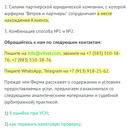
2. Силами партнерской юридической компании, с которой
юрфирма "Ветров и партнеры" сотрудничает
в месте
нахождения Клиента;
3. Комбинация способа №1 и №2.
Обращайтесь к нам по следующим контактам:
Пишите на
info@vitvet.com
, звоните на +7 (383) 310-38-
76, +7 (983) 510-38-76.
Пишите WhatsApp, Telegram на +7 (913) 918-25-62.
Прежде чем Фирма расскажет о содержании и условиях
предоставляемых услуг, предлагаем ознакомиться со
следующими аналитическими материалами и судебной
(арбитражной) практикой:
1)
8 ошибок при УСН
;
2)
как пережить налоговую проверку;