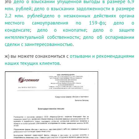
это
дело о взыскании упущенной выгоды в размере 6,9
млн. рублей
;
дело о взыскании задолженности в размере
2,2 млн. рублей
;
дело о незаконных действиях органа
местного самоуправления по 159-фз
;
дело о
конденсате
;
дело о конопатке
;
дело о защите
интеллектуальной собственности
;
дело об оспаривании
сделки с заинтересованностью
.
ж) вы можете ознакомиться с
отзывами и рекомендациями
наших текущих клиентов
.