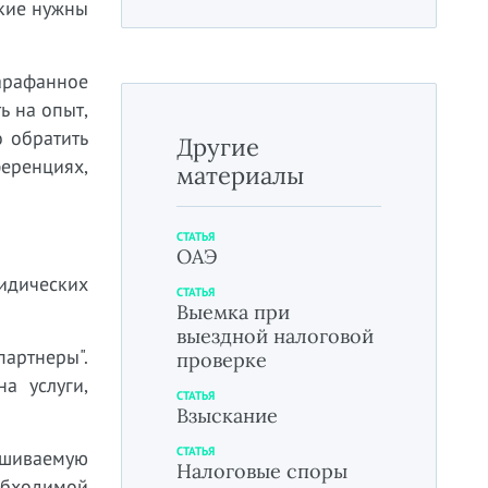
акие нужны
арафанное
ь на опыт,
о обратить
Другие
ференциях,
материалы
СТАТЬЯ
ОАЭ
ридических
СТАТЬЯ
Выемка при
выездной налоговой
артнеры".
проверке
а услуги,
СТАТЬЯ
Взыскание
СТАТЬЯ
ашиваемую
Налоговые споры
бходимой