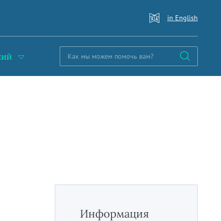
in English
ний
Информация