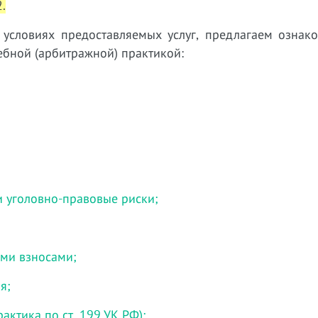
.
словиях предоставляемых услуг, предлагаем ознако
бной (арбитражной) практикой:
и уголовно-правовые риски;
ми взносами;
я;
актика по ст. 199 УК РФ);