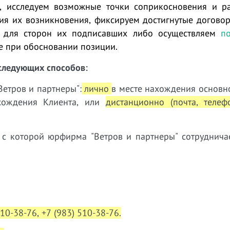
, исследуем возможные точки соприкосновения и р
вия их возникновения, фиксируем достигнутые догово
 для сторон их подписавших либо осуществляем
по
де при обосновании позиции.
следующих способов:
етров и партнеры":
лично
в месте нахождения основн
ахождения Клиента, или
дистанционно (почта, телеф
 с которой юрфирма "Ветров и партнеры" сотруднич
310-38-76, +7 (983) 510-38-76.