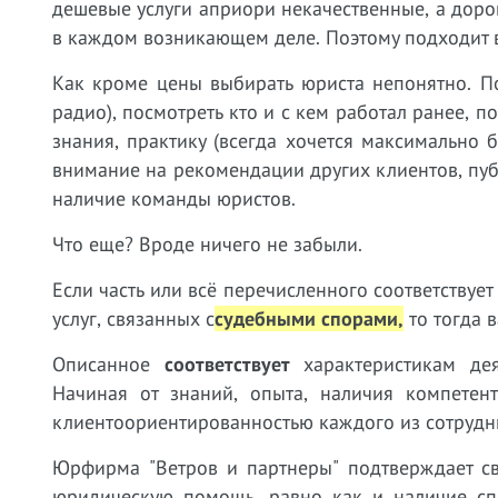
дешевые услуги априори некачественные, а дорог
в каждом возникающем деле. Поэтому подходит в
Как кроме цены выбирать юриста непонятно. П
радио), посмотреть кто и с кем работал ранее, 
знания, практику (всегда хочется максимально
внимание на рекомендации других клиентов, пу
наличие команды юристов.
Что еще? Вроде ничего не забыли.
Если часть или всё перечисленного соответству
услуг, связанных с
судебными спорами,
т
о тогда 
Описанное
соответствует
характеристикам дея
Начиная от знаний, опыта, наличия компетен
клиентоориентированностью каждого из сотрудн
Юрфирма "Ветров и партнеры" подтверждает св
юридическую помощь, равно как и наличие сп