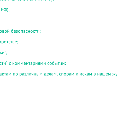
 РФ);
говой безопасности;
кротстве;
ьи";
сти" с комментариями событий;
актам по различным делам, спорам и искам в нашем ж