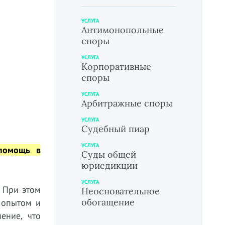
УСЛУГА
Антимонопольные
споры
УСЛУГА
Корпоративные
споры
УСЛУГА
Арбитражные споры
УСЛУГА
Судебный пиар
УСЛУГА
помощь в
Суды общей
юрисдикции
УСЛУГА
 При этом
Неосновательное
обогащение
 опытом и
ение, что