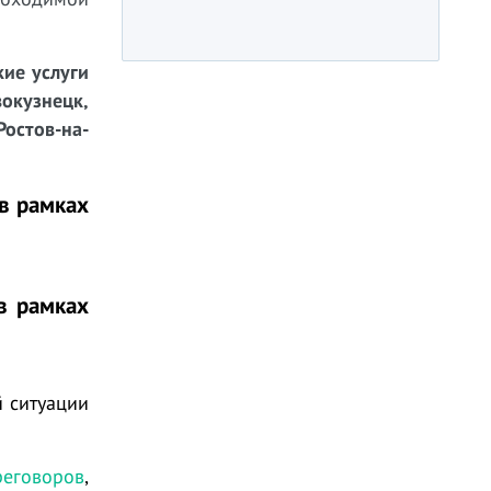
ие услуги
окузнецк,
Ростов-на-
в рамках
в рамках
й ситуации
еговоров
,