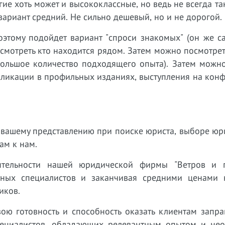
ие хоть может и высококлассные, но ведь не всегда т
ариант средний. Не сильно дешевый, но и не дорогой.
оэтому подойдет вариант "спроси знакомых" (он же с
посмотреть кто находится рядом. Затем можно посмотрет
 большое количество подходящего опыта). Затем можн
бликации в профильных изданиях, выступления на кон
ет вашему представлению при поиске юриста, выборе ю
вам к нам.
тельности нашей юридической фирмы "Ветров и п
тных специалистов и заканчивая средними ценами н
иков.
ою готовность и способность оказать клиентам запр
ециалистов, обладающих релевантным опытом и нео