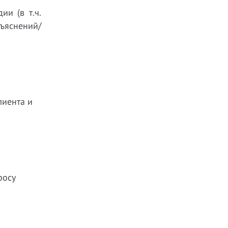
ии (в т.ч.
ъяснений/
лиента и
росу