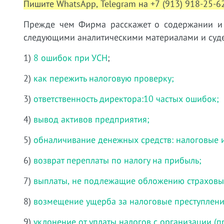
Пишите WhatsApp, Telegram на +7 (913) 918-25-62
Прежде чем Фирма расскажет о содержании и у
следующими аналитическими материалами и суде
1)
8 ошибок при УСН
;
2)
как пережить налоговую проверку;
3)
ответственность директора:10 частых ошибок;
4)
вывод активов предприятия;
5)
обналичивание денежных средств: налоговые 
6)
возврат переплаты по налогу на прибыль;
7)
выплаты, не подлежащие обложению страховы
8)
возмещение ущерба за налоговые преступлени
9)
уклонение от уплаты налогов с организации (пр