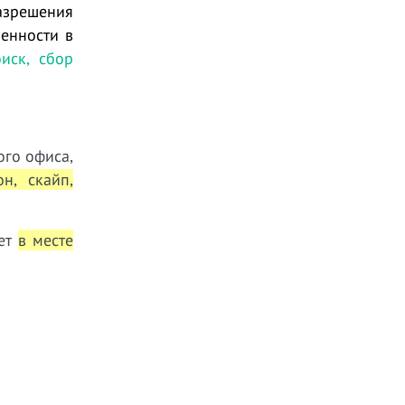
азрешения
ренности в
иск, сбор
ого офиса,
он, скайп,
ает
в месте