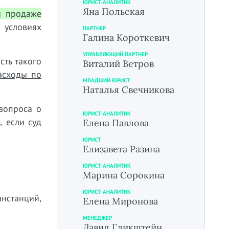
ЮРИСТ-АНАЛИТИК
Яна Польская
и продаже
 условиях
ПАРТНЕР
Галина Короткевич
УПРАВЛЯЮЩИЙ ПАРТНЕР
сть такого
Виталий Ветров
асходы по
МЛАДШИЙ ЮРИСТ
Наталья Свечникова
вопроса о
ЮРИСТ-АНАЛИТИК
 если суд
Елена Павлова
ЮРИСТ
Елизавета Разина
ЮРИСТ-АНАЛИТИК
Марина Сорокина
ЮРИСТ-АНАЛИТИК
нстанций,
Елена Миронова
МЕНЕДЖЕР
Давид Гликштейн