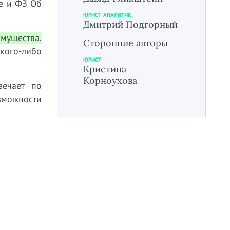
ве и ФЗ Об
ЮРИСТ-АНАЛИТИК.
Дмитрий Подгорный
мущества.
Сторонние авторы
кого-либо
ЮРИСТ
Кристина
Корноухова
вечает по
озможности