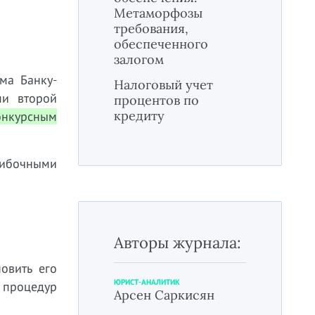
Метаморфозы
требования,
обеспеченного
залогом
ма Банку-
Налоговый учет
ми второй
процентов по
кредиту
онкурсным
шибочными
Авторы журнала:
овить его
ЮРИСТ-АНАЛИТИК
 процедур
Арсен Саркисян