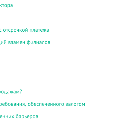
ктора
с отсрочкой платежа
ций взамен филиалов
родажам?
ребования, обеспеченного залогом
ренних барьеров