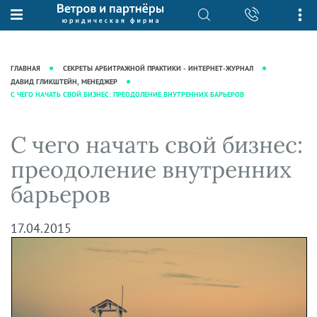
О нас
Юридические услуги
База знаний
Журнал "Секреты арбитражной
Подробнее о нас
Ведение судебных дел
ГЛАВНАЯ
СЕКРЕТЫ АРБИТРАЖНОЙ ПРАКТИКИ - ИНТЕРНЕТ-ЖУРНАЛ
практики"
Рекомендации
Интеллектуальная собственность
ДАВИД ГЛИКШТЕЙН, МЕНЕДЖЕР
С ЧЕГО НАЧАТЬ СВОЙ БИЗНЕС: ПРЕОДОЛЕНИЕ ВНУТРЕННИХ БАРЬЕРОВ
Статьи
Награды и рейтинги
Корпоративная практика
Новости
Преимущества юридической
Налоговая практика
С чего начать свой бизнес:
фирмы
Аудиоподкасты
Сопровождение бизнеса
преодоление внутренних
Кейсы
Видеоподкасты
Ведение уголовных дел
барьеров
Вакансии
Справочная
Защита активов
Вопросы-ответы
Ведение дел о банкротстве
17.04.2015
Вебинары и семинары
Прямые эфиры