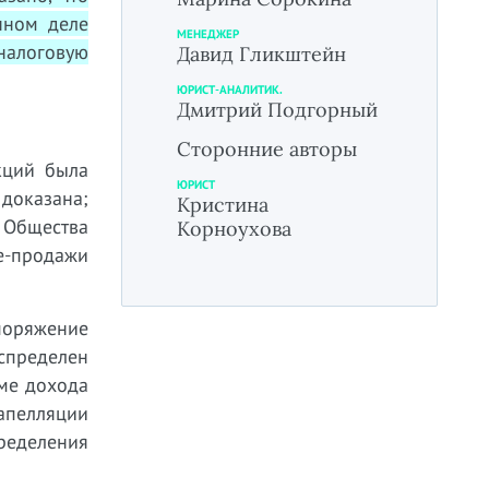
нном деле
МЕНЕДЖЕР
налоговую
Давид Гликштейн
ЮРИСТ-АНАЛИТИК.
Дмитрий Подгорный
Сторонние авторы
кций была
ЮРИСТ
 доказана;
Кристина
 Общества
Корноухова
ле-продажи
поряжение
аспределен
оме дохода
апелляции
ределения