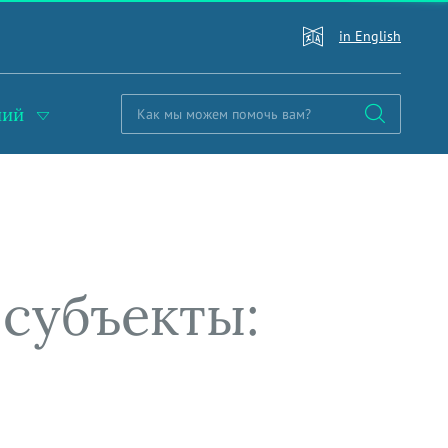
in English
ний
субъекты: