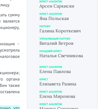
ЮРИСТ-АНАЛИТИК
лицу.
Арсен Саркисян
ать сумму
ЮРИСТ-АНАЛИТИК
Яна Польская
 является
кционеру,
ПАРТНЕР
Галина Короткевич
УПРАВЛЯЮЩИЙ ПАРТНЕР
Виталий Ветров
низация –
усмотрела
МЛАДШИЙ ЮРИСТ
Наталья Свечникова
налоговое
ЮРИСТ-АНАЛИТИК
Елена Павлова
кционера;
го органа
ЮРИСТ
Елизавета Разина
бин также
оставлена
ЮРИСТ-АНАЛИТИК
Елена Миронова
ЮРИСТ-АНАЛИТИК
зано, что
Марина Сорокина