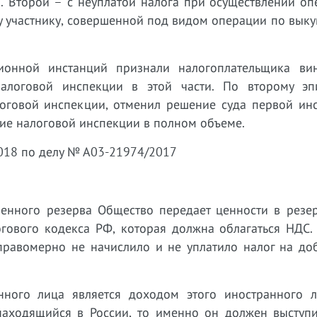
). Второй – с неуплатой налога при осуществлении о
участнику, совершенной под видом операции по выкуп
ионной инстанций признали налогоплательщика ви
алоговой инспекции в этой части. По второму эп
логовой инспекции, отменил решение суда первой инс
ие налоговой инспекции в полном объеме.
.2018 по делу № А03-21974/2017
венного резерва Общество передает ценности в резер
огового кодекса РФ, которая должна облагаться НДС.
равомерно не начислило и не уплатило налог на до
ного лица является доходом этого иностранного л
 находящийся в России, то именно он должен выступи