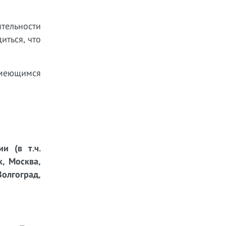
тельности
иться, что
имеющимся
и (в т.ч.
к, Москва,
Волгоград,