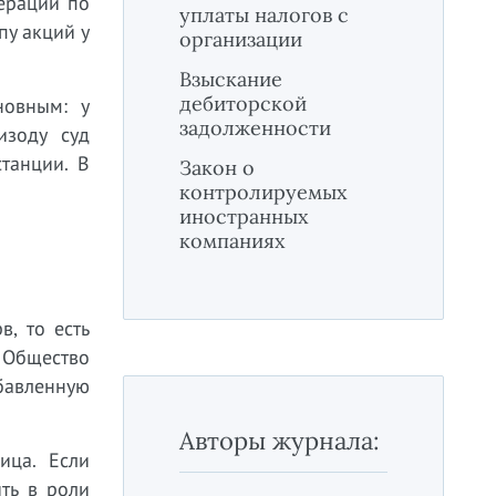
перации по
уплаты налогов с
у акций у
организации
Взыскание
дебиторской
новным: у
задолженности
изоду суд
танции. В
Закон о
контролируемых
иностранных
компаниях
в, то есть
 Общество
бавленную
Авторы журнала:
ица. Если
ть в роли