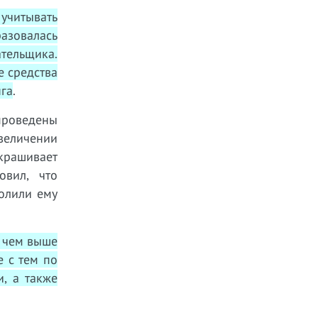
 учитывать
разовалась
тельщика.
е средства
га
.
проведены
величении
крашивает
овил, что
олили ему
, чем выше
е с тем по
, а также