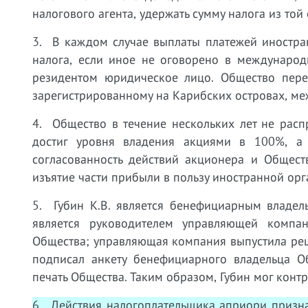
налогового агента, удержать сумму налога из то
3. В каждом случае выплаты платежей иностра
налога, если иное не оговорено в международ
резидентом юридическое лицо. Общество пере
зарегистрированному на Карибских островах, ме
4. Общество в течение нескольких лет не рас
достиг уровня владения акциями в 100%, а 
согласованность действий акционера и Общест
изъятие части прибыли в пользу иностранной орг
5. Губин К.В. является бенефициарным владел
является руководителем управляющей компа
Общества; управляющая компания выпустила ре
подписал анкету бенефициарного владельца Об
печать Общества. Таким образом, Губин мог конт
6. Действия налогоплательщика априори призна