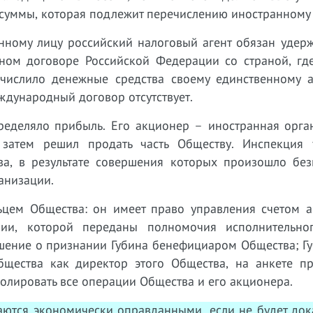
й суммы, которая подлежит перечислению иностранному 
нному лицу российский налоговый агент обязан удерж
ном договоре Российской Федерации со страной, где
числило денежные средства своему единственному а
ждународный договор отсутствует.
пределяло прибыль. Его акционер – иностранная орга
затем решил продать часть Обществу. Инспекция 
ва, в результате совершения которых произошло без
анизации.
ьцем Общества: он имеет право управления счетом а
нии, которой переданы полномочия исполнительно
шение о признании Губина бенефициаром Общества; Гу
щества как директор этого Общества, на анкете пр
ролировать все операции Общества и его акционера.
ются экономически оправданными, если не будет дока