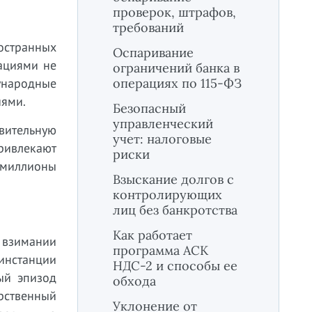
проверок, штрафов,
требований
остранных
Оспаривание
ациями не
ограничений банка в
ународные
операциях по 115-ФЗ
иями.
Безопасный
управленческий
вительную
учет: налоговые
ривлекают
риски
 миллионы
Взыскание долгов с
контролирующих
лиц без банкротства
Как работает
, взимании
программа АСК
инстанции
НДС-2 и способы ее
ый эпизод
обхода
рственный
Уклонение от