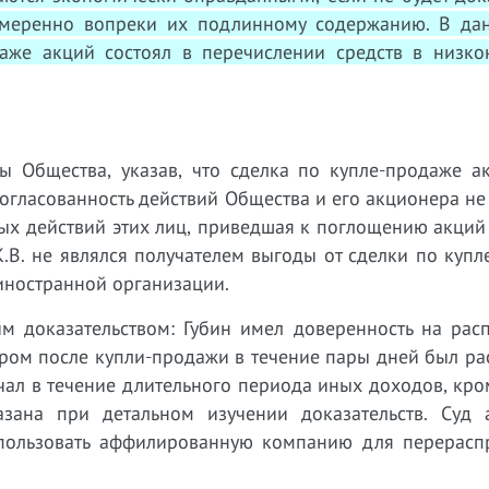
амеренно вопреки их подлинному содержанию. В да
аже акций состоял в перечислении средств в низко
 Общества, указав, что сделка по купле-продаже а
согласованность действий Общества и его акционера не
ых действий этих лиц, приведшая к поглощению акций
К.В. не являлся получателем выгоды от сделки по куп
иностранной организации.
м доказательством: Губин имел доверенность на рас
ером после купли-продажи в течение пары дней был р
учал в течение длительного периода иных доходов, кр
зана при детальном изучении доказательств. Суд 
спользовать аффилированную компанию для перерасп