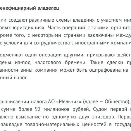
бенефициарный владелец
ии создают различные схемы владения с участием ин
говых юрисдикциях. Часть операций с такими организ
Кроме того, с некоторыми странами заключены межд
е условия для сотрудничества с иностранными компан
подменяют одни операции другими, прикрывают дейст
дены из-под налогового бремени. Такие сделки п
занности вины компания может быть оштрафована на
нный налог.
оначислении налога АО «Мельник» (далее – Общество)
 сумме более 92 миллионов рублей. Судом первой 
тавлено взыскание по одному из двух эпизодов. Перв
закладке товарно-материальных ценностей в госуда