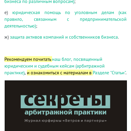
бизнеса по различным вопросам)
;
е)
юридическая помощь по уголовным делам (как
правило, связанным с предпринимательской
деятельностью)
;
ж)
защита активов компаний и собственников бизнеса
.
Рекомендуем почитать
наш блог, посвященный
юридическим и судебным кейсам (арбитражной
практике)
,
и ознакомиться с материалам в
Разделе "Статьи"
.