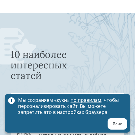
10 наиболее
интересных
статей
Мы сохраняем «куки»
по правилам
, чтобы
Упущенная выгода: расчет,
персонализировать сайт. Вы можете
доказывание, судебная
запретить это в настройках браузера
практика 2026
Ясно
Как взыскать упущенную выгоду по ст. 15