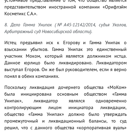
устойчивое представление о том, что общество является
представительством иностранной компании «Орифлэйм
Косметикс С.А.».
8. Дело Гамма Унипак (№А45-12142/2014, судья Уколов,
Арбитражный суд Новосибирской области).
Истец предъявил иск к Егорову и Гамма Унипак о
взыскании убытков. Гамма Унипак это единственный
участник Моком, который является должником истца.
Данное юрлицо было ликвидировано. Ликвидатором
выступал Егоров. Он же был руководителем, если я верно
понял в обеих компаниях.
Поскольку ликвидация дочернего общества «МоКом»
была инициирована основным обществом «Гамма
Унипак», ликвидатор являлся одновременно
контролирующим лицом инициатора ликвидации,
общество «Гамма Унипак» должно было утверждать
промежуточный и ликвидационный балансы, то суд
решил, что с данного общества «корпоративная вуаль»