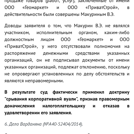
продаже товаров (работ, услуг), заключенные от имени
ООО «Геомаркет» и ООО «ПриватСтрой», в
действительности были совершены Макуриным В.Э.
Доводы заявителя о том, что Макурин В.Э. не являлся
участником, исполнительным органом, каким-либо
должностным лицом ООО «Геомаркет» и ООО
«ПриватСтрой», у него отсутствовали полномочия на
распоряжение денежными средствами указанных
организаций, он не подписывал документы от имени
указанных организаций, подлежат отклонению, поскольку
не опровергают установленных по делу обстоятельств и
являются неправомерными.
В результате суд фактически применил доктрину
"срывания корпоративной вуали", признав правомерным
доначисления налогоплательщику и отказав в
удовлетворении его заявления.
6. Дело Варданяна (№А40-52404/2014).