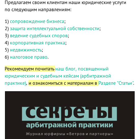
Предлагаем своим клиентам наши юридические услуги
по следующим направлениям:
1)
сопровождение бизнеса
;
2)
защита интеллектуальной собственности
;
3)
ведение судебных споров
;
4)
корпоративная практика
;
5)
недвижимость
;
6)
налоговое право
.
Рекомендуем почитать
наш блог, посвященный
юридическим и судебным кейсам (арбитражной
практике)
,
и ознакомиться с материалам в
Разделе "Статьи"
.