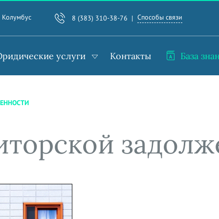
Способы связи
. Колумбус
8 (383) 310-38-76
ридические услуги
Контакты
База зна
ЖЕННОСТИ
иторской задолж