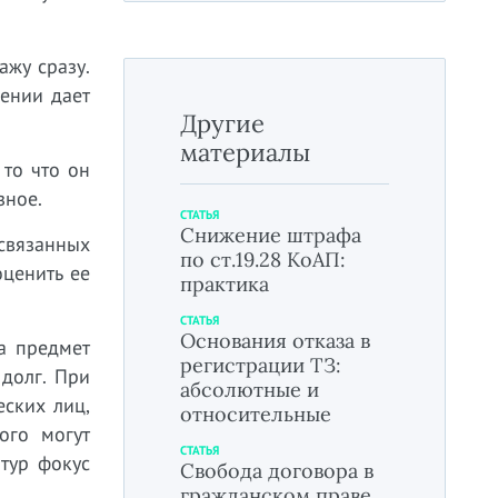
ажу сразу.
дении дает
Другие
материалы
 то что он
зное.
СТАТЬЯ
Снижение штрафа
связанных
по ст.19.28 КоАП:
оценить ее
практика
СТАТЬЯ
Основания отказа в
на предмет
регистрации ТЗ:
 долг. При
абсолютные и
еских лиц,
относительные
ого могут
СТАТЬЯ
нтур фокус
Свобода договора в
гражданском праве