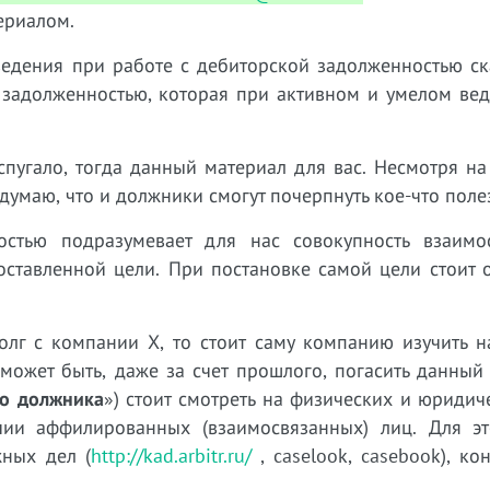
ериалом.
ведения при работе с дебиторской задолженностью ск
с задолженностью, которая при активном и умелом ве
спугало, тогда данный материал для вас. Несмотря на
думаю, что и должники смогут почерпнуть кое-что поле
остью подразумевает для нас совокупность взаимо
оставленной цели. При постановке самой цели стоит 
долг с компании Х, то стоит саму компанию изучить 
может быть, даже за счет прошлого, погасить данный
го должника
») стоит смотреть на физических и юридич
чии аффилированных (взаимосвязанных) лиц. Для эт
жных дел (
http://kad.arbitr.ru/
, caselook, casebook), ко