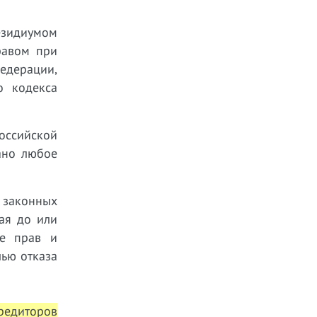
езидиумом
равом при
едерации,
о кодекса
Российской
ано любое
 законных
ая до или
ие прав и
лью отказа
редиторов