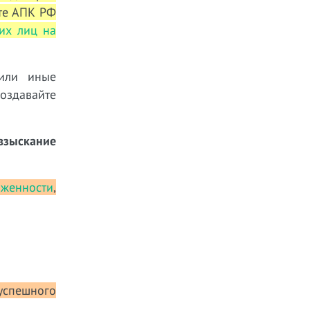
сте АПК РФ
их лиц на
 или иные
оздавайте
взыскание
лженности
,
успешного