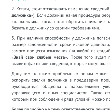
2. Кстати, стоит отслеживать изменение сведени
должника
»). Если должник начал процедуры реор
колокольчика, когда стоит обратить внимание н
бежать к должнику со своими требованиями.
3. При наличии способности у должника погаси
размер задолженности, сроки исковой давности
самого процесса взыскания (на любой из стадий s
«
Знай свои слабые места
». После того аудит 
выявить факты или сведения, которые могут оказ
Допустим, к таким проблемным зонам может б
оспорить сделки должника в преддверии проце
руководителя общества с параллельным уве
управляющего и иных специалистов. Также ст
которым при соблюдении ряда условий можно пр
Более подробно на тему ответственности почит