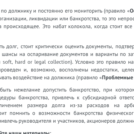
й по должнику и постоянно его мониторить (правило «
О
ганизации, ликвидации или банкротства, то это непро
а происходящее. Это набат колокола, когда стоит все
ть долг, стоит критически оценить документы, подтв
, шансы на оспаривание документов и варианты по за
oft, hard or legal collection). Условно это правило н
проведен и, возможно, восполнены недостатки, целе
ывать воздействие на должника (правило «
Проблемные
ыть нежелание допустить банкротство, при которо
дуры банкротства, привлечь к субсидиарной ответс
личением размера долга из-за расходов на арб
оит помнить о возможности банкротства физическог
ивлечь руководителя и участников, акционеров должн
айте наши материалы: