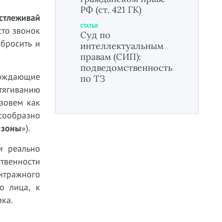
РФ (ст. 421 ГК)
стлеживай
СТАТЬЯ
сто звонок
Суд по
 бросить и
интеллектуальным
правам (СИП):
подведомственность
ерждающие
по ТЗ
тягиванию
азовем как
сообразно
 зоны
»).
м реально
твенности
итражного
о лица, к
ика.