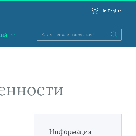
in English
ний
енности
Информация