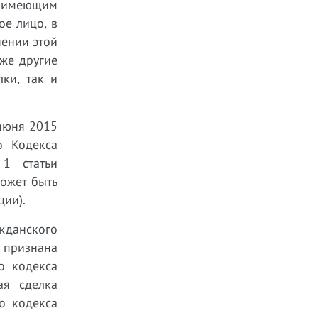
, имеющим
ое лицо, в
нении этой
кже другие
ки, так и
 июня 2015
о Кодекса
 1 статьи
может быть
ции).
жданского
 признана
о кодекса
ая сделка
о кодекса