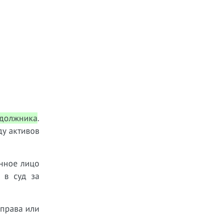
 должника
.
ду активов
анное лицо
 в суд за
 права или