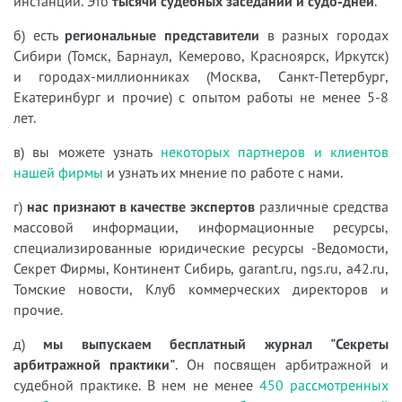
инстанций. Это
тысячи судебных заседаний и судо-дней
.
б) есть
региональные представители
в разных городах
Сибири (Томск, Барнаул, Кемерово, Красноярск, Иркутск)
и городах-миллионниках (Москва, Санкт-Петербург,
Екатеринбург и прочие) с опытом работы не менее 5-8
лет.
в) вы можете узнать
некоторых партнеров и клиентов
нашей фирмы
и узнать их мнение по работе с нами.
г)
нас признают в качестве экспертов
различные средства
массовой информации, информационные ресурсы,
специализированные юридические ресурсы -Ведомости,
Секрет Фирмы, Континент Сибирь, garant.ru, ngs.ru, a42.ru,
Томские новости, Клуб коммерческих директоров и
прочие.
д)
мы выпускаем бесплатный журнал "Секреты
арбитражной практики"
. Он посвящен арбитражной и
судебной практике. В нем не менее
450 рассмотренных