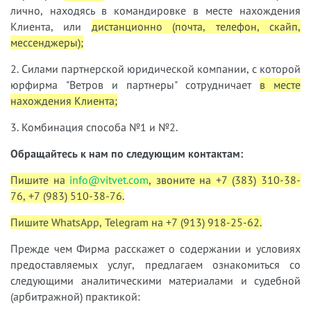
лично, находясь в командировке в месте нахождения
Клиента, или
дистанционно (почта, телефон, скайп,
мессенджеры);
2. Силами партнерской юридической компании, с которой
юрфирма "Ветров и партнеры" сотрудничает
в месте
нахождения Клиента;
3. Комбинация способа №1 и №2.
Обращайтесь к нам по следующим контактам:
Пишите на
info@vitvet.com
, звоните на +7 (383) 310-38-
76, +7 (983) 510-38-76.
Пишите WhatsApp, Telegram на +7 (913) 918-25-62.
Прежде чем Фирма расскажет о содержании и условиях
предоставляемых услуг, предлагаем ознакомиться со
следующими аналитическими материалами и судебной
(арбитражной) практикой: