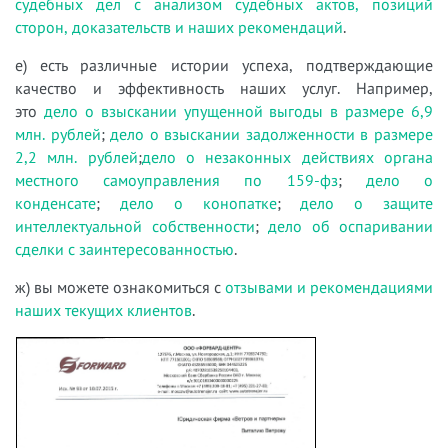
судебных дел с анализом судебных актов, позиций
сторон, доказательств и наших рекомендаций
.
е) есть различные истории успеха, подтверждающие
качество и эффективность наших услуг. Например,
это
дело о взыскании упущенной выгоды в размере 6,9
млн. рублей
;
дело о взыскании задолженности в размере
2,2 млн. рублей
;
дело о незаконных действиях органа
местного самоуправления по 159-фз
;
дело о
конденсате
;
дело о конопатке
;
дело о защите
интеллектуальной собственности
;
дело об оспаривании
сделки с заинтересованностью
.
ж) вы можете ознакомиться с
отзывами и рекомендациями
наших текущих клиентов
.