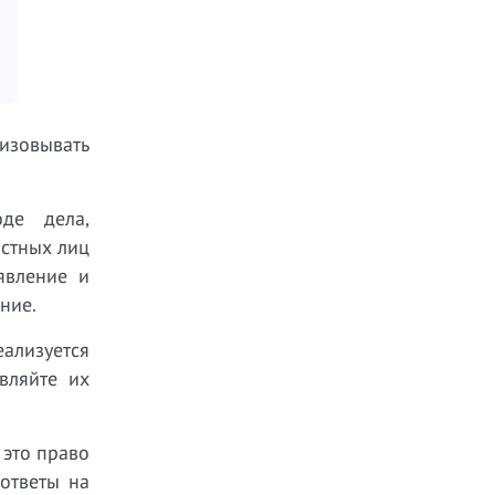
изовывать
де дела,
остных лиц
явление и
ние.
ализуется
вляйте их
 это право
ответы на