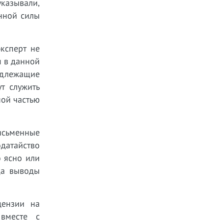
указывали,
нной силы
ксперт не
м в данной
адлежащие
т служить
ной частью
исьменные
одатайство
о ясно или
да выводы
цензии на
 вместе с