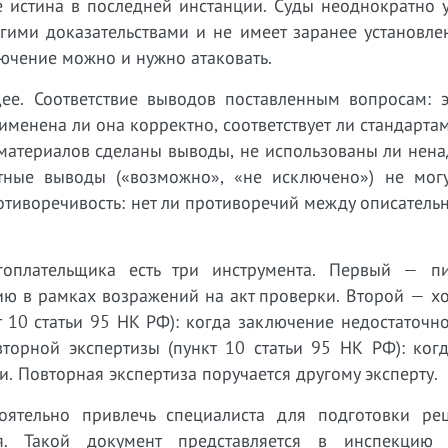
е истина в последней инстанции. Суды неоднократно 
гими доказательствами и не имеет заранее установле
ключение можно и нужно атаковать.
е. Соответствие выводов поставленным вопросам: э
именена ли она корректно, соответствует ли стандарта
 материалов сделаны выводы, не использованы ли нен
стные выводы («возможно», «не исключено») не могу
тиворечивость: нет ли противоречий между описатель
гоплательщика есть три инструмента. Первый — п
ию в рамках возражений на акт проверки. Второй — х
 10 статьи 95 НК РФ): когда заключение недостаточн
вторной экспертизы (пункт 10 статьи 95 НК РФ): ког
. Повторная экспертиза поручается другому эксперту.
оятельно привлечь специалиста для подготовки ре
я. Такой документ представляется в инспекцию