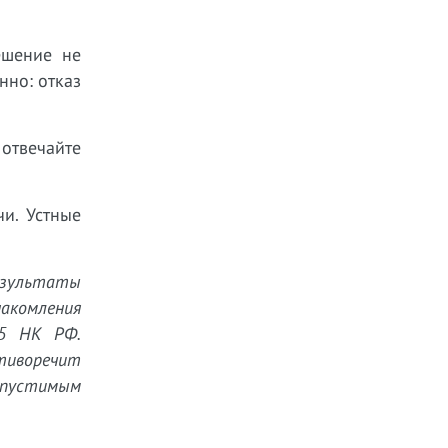
шение не
нно: отказ
отвечайте
и. Устные
езультаты
акомления
95 НК РФ.
отиворечит
опустимым