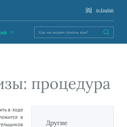
in English
ний
изы: процедура
ить в ходе
ложится в
Другие
ательщиков