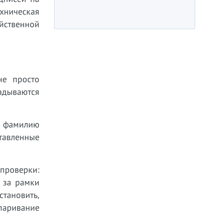
ехническая
йственной
не просто
адываются
; фамилию
ставленные
 проверки:
 за рамки
тановить,
паривание