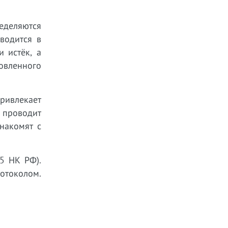
деляются
водится в
 истёк, а
овленного
ривлекает
 проводит
накомят с
5 НК РФ).
отоколом.