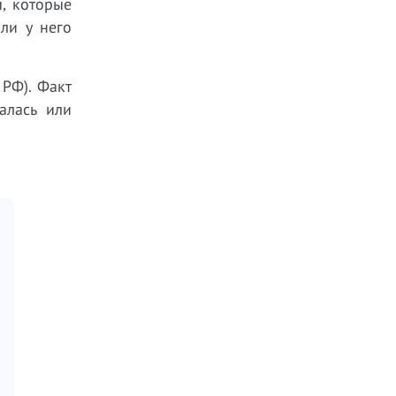
ы, которые
ли у него
 РФ). Факт
алась или