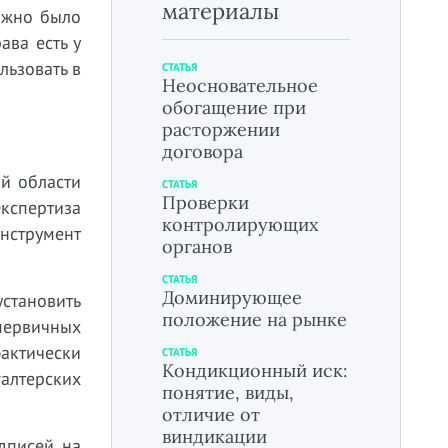
материалы
ожно было
ава есть у
льзовать в
СТАТЬЯ
Неосновательное
обогащение при
расторжении
договора
й области
СТАТЬЯ
Проверки
кспертиза
контролирующих
инструмент
органов
СТАТЬЯ
Доминирующее
установить
положение на рынке
первичных
актически
СТАТЬЯ
Кондикционный иск:
галтерских
понятие, виды,
отличие от
виндикации
дписей на