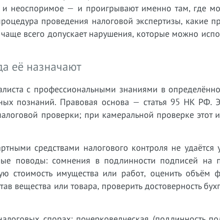
е и неоспоримое — и проигрывают именно там, где м
 процедура проведения налоговой экспертизы, какие пр
чаще всего допускает нарушения, которые можно испо
да её назначают
иалиста с профессиональными знаниями в определённо
ных познаний. Правовая основа — статья 95 НК РФ. Э
налоговой проверки; при камеральной проверке этот 
артными средствами налогового контроля не удаётся 
чные поводы: сомнения в подлинности подписей на 
ую стоимость имущества или работ, оценить объём ф
тав вещества или товара, проверить достоверность бух
налоговых спорах: почерковедческая (подлинность по