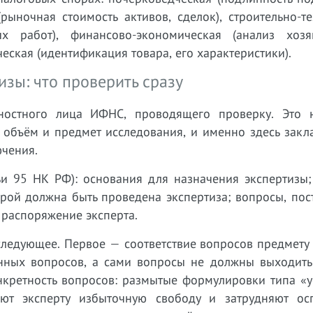
(рыночная стоимость активов, сделок), строительно-т
х работ), финансово-экономическая (анализ хозя
ческая (идентификация товара, его характеристики).
зы: что проверить сразу
жностного лица ИФНС, проводящего проверку. Это 
 объём и предмет исследования, и именно здесь закл
чения.
тьи 95 НК РФ): основания для назначения экспертизы
орой должна быть проведена экспертиза; вопросы, по
 распоряжение эксперта.
следующее. Первое — соответствие вопросов предмету
енных вопросов, а сами вопросы не должны выходить
кретность вопросов: размытые формулировки типа «ус
ают эксперту избыточную свободу и затрудняют ос