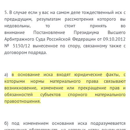
5. В случае если у вас на самом деле тождественный иск с
предыдущим, результатам рассмотрения которого вы
недовольны, то стоит принять во
внимание Постановление Президиума Высшего
Арбитражного Суда Российской Федерации от 09.10.2012
№ 5150/12 вынесенное по спору, связанному также с
договором подряда.
а)
в основание иска входят юридические факты, с
которыми нормы материального права связывают
возникновение, изменение или прекращение прав и
обязанностей субъектов спорного материального
правоотношения.
б) под изменением основания иска подразумевается
изменение обстоятельств, на которых истец основывает