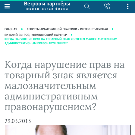
О нас
Юридические услуги
База знаний
Журнал "Секреты арбитражной
Подробнее о нас
Ведение судебных дел
ГЛАВНАЯ
СЕКРЕТЫ АРБИТРАЖНОЙ ПРАКТИКИ - ИНТЕРНЕТ-ЖУРНАЛ
практики"
Рекомендации
Интеллектуальная собственность
ВИТАЛИЙ ВЕТРОВ, УПРАВЛЯЮЩИЙ ПАРТНЕР
КОГДА НАРУШЕНИЕ ПРАВ НА ТОВАРНЫЙ ЗНАК ЯВЛЯЕТСЯ МАЛОЗНАЧИТЕЛЬНЫМ
Статьи
АДМИНИСТРАТИВНЫМ ПРАВОНАРУШЕНИЕМ?
Награды и рейтинги
Корпоративная практика
Новости
Преимущества юридической
Налоговая практика
Когда нарушение прав на
фирмы
Аудиоподкасты
Сопровождение бизнеса
Кейсы
Видеоподкасты
товарный знак является
Ведение уголовных дел
Вакансии
Справочная
малозначительным
Защита активов
Вопросы-ответы
административным
Ведение дел о банкротстве
Вебинары и семинары
правонарушением?
Прямые эфиры
29.03.2013