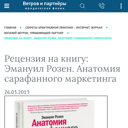
О нас
Юридические услуги
База знаний
Журнал "Секреты арбитражной
Подробнее о нас
Ведение судебных дел
ГЛАВНАЯ
СЕКРЕТЫ АРБИТРАЖНОЙ ПРАКТИКИ - ИНТЕРНЕТ-ЖУРНАЛ
практики"
Рекомендации
Интеллектуальная собственность
ВИТАЛИЙ ВЕТРОВ, УПРАВЛЯЮЩИЙ ПАРТНЕР
РЕЦЕНЗИЯ НА КНИГУ: ЭМАНУИЛ РОЗЕН. АНАТОМИЯ САРАФАННОГО МАРКЕТИНГА
Статьи
Награды и рейтинги
Корпоративная практика
Новости
Преимущества юридической
Налоговая практика
Рецензия на книгу:
фирмы
Аудиоподкасты
Сопровождение бизнеса
Эмануил Розен. Анатомия
Кейсы
Видеоподкасты
Ведение уголовных дел
сарафанного маркетинга
Вакансии
Справочная
Защита активов
Вопросы-ответы
Ведение дел о банкротстве
26.03.2013
Вебинары и семинары
Прямые эфиры