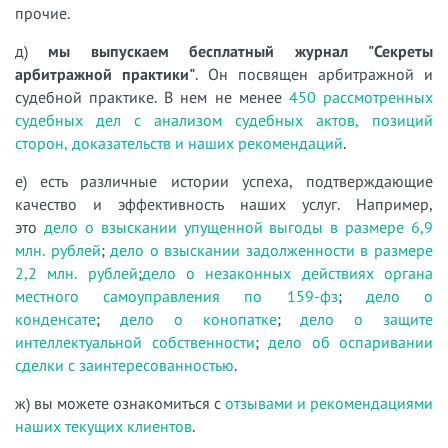
прочие.
д)
мы выпускаем бесплатный журнал "Секреты
арбитражной практики"
. Он посвящен арбитражной и
судебной практике. В нем не менее
450 рассмотренных
судебных дел с анализом судебных актов, позиций
сторон, доказательств и наших рекомендаций
.
е) есть различные истории успеха, подтверждающие
качество и эффективность наших услуг. Например,
это
дело о взыскании упущенной выгоды в размере 6,9
млн. рублей
;
дело о взыскании задолженности в размере
2,2 млн. рублей
;
дело о незаконных действиях органа
местного самоуправления по 159-фз
;
дело о
конденсате
;
дело о конопатке
;
дело о защите
интеллектуальной собственности
;
дело об оспаривании
сделки с заинтересованностью
.
ж) вы можете ознакомиться с
отзывами и рекомендациями
наших текущих клиентов
.