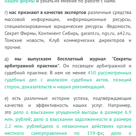
нашей фирмы
и узнать их мнение по работе с нами.
г)
нас признают в качестве экспертов
различные средства
массовой информации, информационные ресурсы,
специализированные юридические ресурсы -Ведомости,
Секрет Фирмы, Континент Сибирь, garant.ru, ngs.ru, a42.ru,
Томские новости, Клуб коммерческих директоров и
прочие.
д)
мы выпускаем бесплатный журнал "Секреты
арбитражной практики"
. Он посвящен арбитражной и
судебной практике. В нем не менее
450 рассмотренных
судебных дел с анализом судебных актов, позиций
сторон, доказательств и наших рекомендаций
.
е) есть различные истории успеха, подтверждающие
качество и эффективность наших услуг. Например,
это
дело о взыскании упущенной выгоды в размере 6,9
млн. рублей
;
дело о взыскании задолженности в размере
2,2 млн. рублей
;
дело о незаконных действиях органа
местного самоуправления по 159-фз
;
дело о