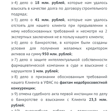
з-4) дело о
18 млн. рублей
, которые нам удалось
взыскать в качестве долга по договору строительного
подряда;
з-5) дело о
41 млн. рублей
, которые нам удалось
отстоять для нашего клиента при предъявлении к
нему необоснованных требований и несмотря на 2
экспертных заключения не в пользу нашего клиента;
з-6) дело о банкротстве, в котором были созданы
условия для получения желаемых кредитором
активов на сумму
950 млн. рублей
;
з-7) дело о защите интеллектуальной собственности
фармацевтической компании в суде и взыскание с
нарушителя
1 млн. рублей
;
з-8) дело о признании обоснованным требований
нашего Клиента в УФАС по
фактам недобросовестной
конкуренции
;
з-9) отмена судебного акта первой инстанции по делу
о банкротстве о взыскании с Клиента
23,5 млн.
рублей
;
з-10) внесудебная работа с должником на