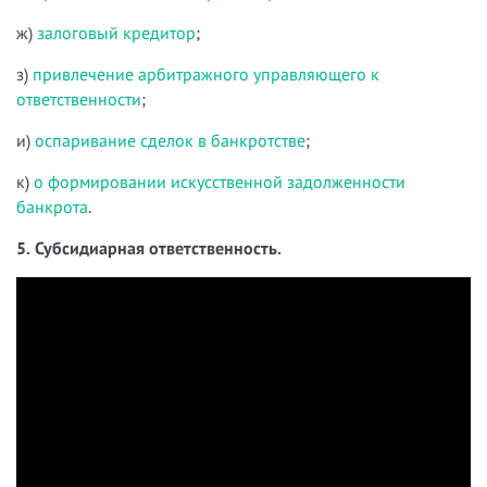
ж)
залоговый кредитор
;
з)
привлечение арбитражного управляющего к
ответственности
;
и)
оспаривание сделок в банкротстве
;
к)
о формировании искусственной задолженности
банкрота
.
5. Субсидиарная ответственность.