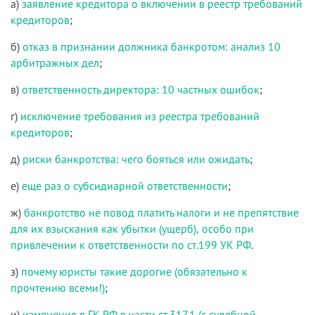
а)
заявление кредитора о включении в реестр требований
кредиторов
;
б)
отказ в признании должника банкротом: анализ 10
арбитражных дел
;
в)
ответственность директора: 10 частных ошибок
;
г)
исключение требования из реестра требований
кредиторов
;
д)
риски банкротства: чего бояться или ожидать
;
е)
еще раз о субсидиарной ответственности
;
ж)
банкротство не повод платить налоги и не препятствие
для их взыскания как убытки (ущерб), особо при
привлечении к ответственности по ст.199 УК РФ
.
з)
почему юристы такие дорогие (обязательно к
прочтению всеми!)
;
и)
изменения в ГК РФ в части ст.317.1 (с судебной