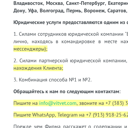
Владивосток, Москва, Санкт-Петербург, Екатери
Дону, Уфа, Волгоград, Пермь, Воронеж, Саратов, 
Юридические услуги предоставляются одним из 
1. Силами сотрудников юридической компании "В
лично, находясь в командировке в месте н
мессенджеры);
2. Силами партнерской юридической компании,
нахождения Клиента;
3. Комбинация способа №1 и №2.
Обращайтесь к нам по следующим контактам:
Пишите на
info@vitvet.com
, звоните на +7 (383) 
Пишите WhatsApp, Telegram на +7 (913) 918-25-62
Прежде чем Фирма расскажет о содержании и у