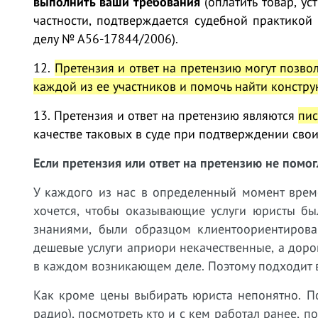
выполнить ваши требования
(оплатить товар, ус
частности, подтверждается судебной практикой
делу № А56-17844/2006).
12.
Претензия и ответ на претензию могут позво
каждой из ее участников и помочь найти констр
13. Претензия и ответ на претензию являются
пис
качестве таковых в суде при подтверждении сво
Если претензия или ответ на претензию не помог
У
каждого из нас в определенный момент време
хочется, чтобы оказывающие услуги юристы бы
знаниями, были образцом клиентоориентирован
дешевые услуги априори некачественные, а дорог
в каждом возникающем деле. Поэтому подходит в
Как кроме цены выбирать юриста непонятно. П
радио), посмотреть кто и с кем работал ранее, 