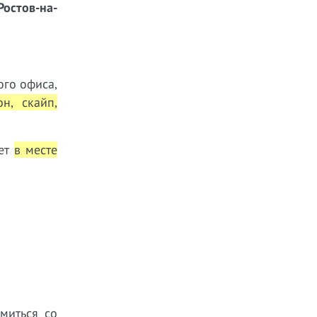
Ростов-на-
ого офиса,
он, скайп,
ает
в месте
миться со