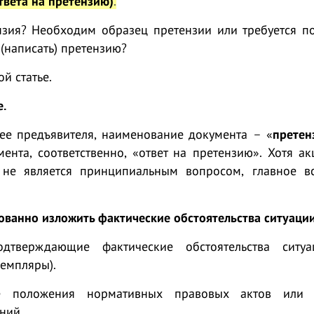
твета на претензию)
.
нзия? Необходим образец претензии или требуется по
ь (написать) претензию?
й статье.
е.
 ее предъявителя, наименование документа – «
претен
ента, соответственно, «ответ на претензию». Хотя а
 не является принципиальным вопросом, главное в
ованно изложить фактические обстоятельства ситуации
одтверждающие фактические обстоятельства ситу
земпляры).
е положения нормативных правовых актов или д
ний.