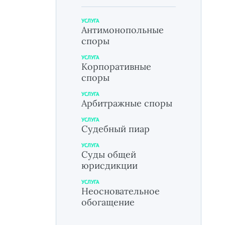
УСЛУГА
Антимонопольные
споры
УСЛУГА
Корпоративные
споры
УСЛУГА
Арбитражные споры
УСЛУГА
Судебный пиар
УСЛУГА
Суды общей
юрисдикции
УСЛУГА
Неосновательное
обогащение