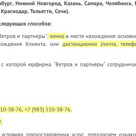
нбург, Нижний Новгород, Казань, Самара, Челябинск, 
Краснодар, Тольятти, Сочи).
следующих способов:
етров и партнеры":
лично
в месте нахождения основн
ахождения Клиента, или
дистанционно (почта, телеф
 с которой юрфирма "Ветров и партнеры" сотруднич
310-38-76, +7 (983) 510-38-76.
.
словиях предоставляемых услуг, предлагаем ознако