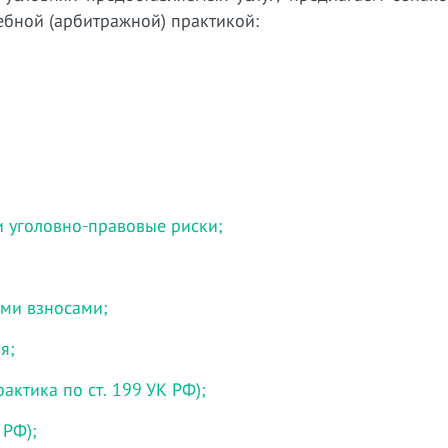
бной (арбитражной) практикой:
и уголовно-правовые риски;
ми взносами;
я;
актика по ст. 199 УК РФ);
 РФ);