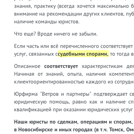
знания, практику (всегда хочется максимально
внимание на рекомендации других клиентов, пу
наличие команды юристов.
Что еще? Вроде ничего не забыли.
Если часть или всё перечисленного соответству
услуг, связанных с
судебными спорами,
т
о тогда 
Описанное
соответствует
характеристикам дея
Начиная от знаний, опыта, наличия компетен
клиентоориентированностью каждого из сотрудн
Юрфирма "Ветров и партнеры" подтверждает св
юридическую помощь, равно как и наличие сп
квалификацией при оказании юридических услу
Наши юристы
по сделкам, операциям и спорам
в Новосибирске и иных городах (в т.ч. Томск, О