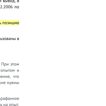
й вывод, в
12.2006 по
ть позицию
льзованы в
 При этом
 опытом и
ение, что
акие нужны
арафанное
ь на опыт,