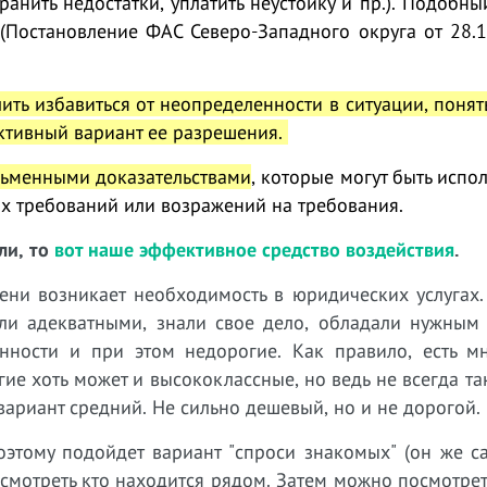
транить недостатки, уплатить неустойку и пр.). Подобны
 (Постановление ФАС Северо-Западного округа от 28.
лить избавиться от неопределенности в ситуации, поня
уктивный вариант ее разрешения.
ьменными доказательствами
, которые могут быть испо
их требований или возражений на требования.
ли, то
вот наше эффективное средство воздействия
.
ни возникает необходимость в юридических услугах.
ли адекватными, знали свое дело, обладали нужным
ности и при этом недорогие. Как правило, есть мн
ие хоть может и высококлассные, но ведь не всегда т
ариант средний. Не сильно дешевый, но и не дорогой.
оэтому подойдет вариант "спроси знакомых" (он же с
посмотреть кто находится рядом. Затем можно посмотрет