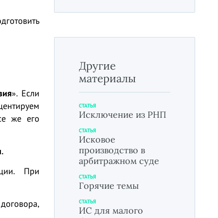
дготовить
Другие
материалы
зия
». Если
кцентируем
СТАТЬЯ
Исключение из РНП
се же его
СТАТЬЯ
Исковое
производство в
.
арбитражном суде
ации. При
СТАТЬЯ
Горячие темы
СТАТЬЯ
оговора,
ИС для малого