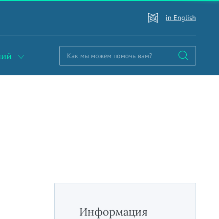
in English
ний
Информация