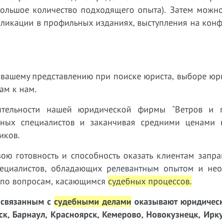
 большое количество подходящего опыта). Затем можн
бликации в профильных изданиях, выступления на кон
ет вашему представлению при поиске юриста, выборе ю
вам к нам.
тельности нашей юридической фирмы "Ветров и п
тных специалистов и заканчивая средними ценами н
иков.
ою готовность и способность оказать клиентам запр
ециалистов, обладающих релевантным опытом и нео
г по вопросам, касающимся
судебных процессов
.
, связанным с
судебными делами
оказывают юридическ
мск, Барнаул, Красноярск, Кемерово, Новокузнецк, Ирку