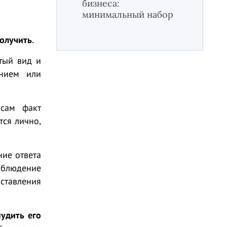
бизнеса:
минимальный набор
получить.
тый вид и
ением или
 сам факт
тся лично,
ние ответа
облюдение
ставления
удить его