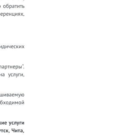
о обратить
ференциях,
ридических
артнеры".
а услуги,
ашиваемую
бходимой
ие услуги
тск, Чита,