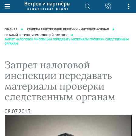
О нас
Юридические услуги
База знаний
Журнал "Секреты арбитражной
Подробнее о нас
Ведение судебных дел
ГЛАВНАЯ
СЕКРЕТЫ АРБИТРАЖНОЙ ПРАКТИКИ - ИНТЕРНЕТ-ЖУРНАЛ
практики"
Рекомендации
Интеллектуальная собственность
ВИТАЛИЙ ВЕТРОВ, УПРАВЛЯЮЩИЙ ПАРТНЕР
ЗАПРЕТ НАЛОГОВОЙ ИНСПЕКЦИИ ПЕРЕДАВАТЬ МАТЕРИАЛЫ ПРОВЕРКИ СЛЕДСТВЕННЫМ
Статьи
ОРГАНАМ
Награды и рейтинги
Корпоративная практика
Новости
Преимущества юридической
Налоговая практика
Запрет налоговой
фирмы
Аудиоподкасты
Сопровождение бизнеса
Кейсы
Видеоподкасты
инспекции передавать
Ведение уголовных дел
Вакансии
Справочная
материалы проверки
Защита активов
Вопросы-ответы
следственным органам
Ведение дел о банкротстве
Вебинары и семинары
Прямые эфиры
08.07.2013