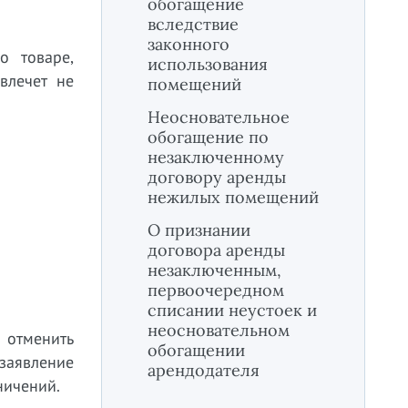
обогащение
вследствие
законного
о товаре,
использования
влечет не
помещений
Неосновательное
обогащение по
незаключенному
договору аренды
нежилых помещений
О признании
договора аренды
незаключенным,
первоочередном
списании неустоек и
неосновательном
 отменить
обогащении
 заявление
арендодателя
ничений.