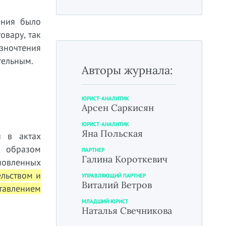
ения было
овару, так
зночтения
тельным.
Авторы журнала:
ЮРИСТ-АНАЛИТИК
Арсен Саркисян
ЮРИСТ-АНАЛИТИК
Яна Польская
 в актах
 образом
ПАРТНЕР
Галина Короткевич
новленных
ельством и
УПРАВЛЯЮЩИЙ ПАРТНЕР
Виталий Ветров
авлением
МЛАДШИЙ ЮРИСТ
Наталья Свечникова