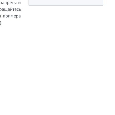
 запреты и
бращайтесь
ля примера
).