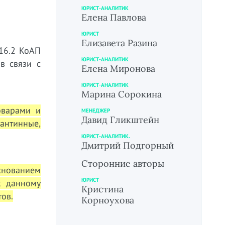
ЮРИСТ-АНАЛИТИК
Елена Павлова
ЮРИСТ
Елизавета Разина
 16.2 КоАП
ЮРИСТ-АНАЛИТИК
в связи с
Елена Миронова
ЮРИСТ-АНАЛИТИК
Марина Сорокина
оварами и
МЕНЕДЖЕР
Давид Гликштейн
антинные,
ЮРИСТ-АНАЛИТИК.
Дмитрий Подгорный
Сторонние авторы
снованием
ЮРИСТ
к данному
Кристина
тов.
Корноухова