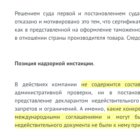
Решением суда первой и постановлением суда
отказано и мотивировано это тем, что сертифика
как в представленной на оформление таможенно
в отношении страны производителя товара. Следо
Позиция надзорной инстанции.
В действиях компании
не содержится соста
административной проверки, ни в постано
представление декларантом недействительног
запретов и ограничений. А именно,
какие конкр
международными соглашениями и могут б
недействительного документа не были к нему пр