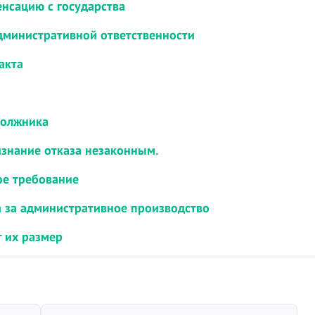
енсацию с государства
административной ответственности
акта
должника
изнание отказа незаконным.
ое требование
а за административное производство
 их размер