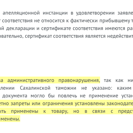
 апелляционной инстанции в удовлетворении заявл
т соответствия не относится к фактически прибывшему т
й декларации и сертификате соответствия имеются ра
вательно, сертификат соответствия является недействи
ва административного правонарушения,
так как ни
влении Сахалинской таможни не указано: каким
о документа могло бы повлечь не применение уста
етно запреты или ограничения установлены законодат
ыть применены к товару, но в связи с предст
именены.