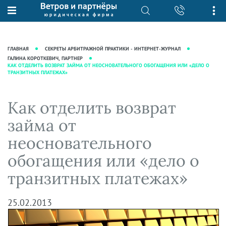
О нас
Юридические услуги
База знаний
Журнал "Секреты арбитражной
Подробнее о нас
Ведение судебных дел
ГЛАВНАЯ
СЕКРЕТЫ АРБИТРАЖНОЙ ПРАКТИКИ - ИНТЕРНЕТ-ЖУРНАЛ
практики"
Рекомендации
Интеллектуальная собственность
ГАЛИНА КОРОТКЕВИЧ, ПАРТНЕР
КАК ОТДЕЛИТЬ ВОЗВРАТ ЗАЙМА ОТ НЕОСНОВАТЕЛЬНОГО ОБОГАЩЕНИЯ ИЛИ «ДЕЛО О
Статьи
ТРАНЗИТНЫХ ПЛАТЕЖАХ»
Награды и рейтинги
Корпоративная практика
Новости
Преимущества юридической
Налоговая практика
Как отделить возврат
фирмы
Аудиоподкасты
Сопровождение бизнеса
Кейсы
Видеоподкасты
займа от
Ведение уголовных дел
Вакансии
Справочная
неосновательного
Защита активов
Вопросы-ответы
обогащения или «дело о
Ведение дел о банкротстве
Вебинары и семинары
транзитных платежах»
Прямые эфиры
25.02.2013