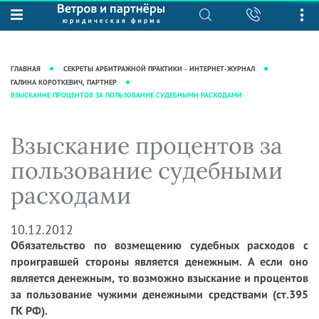
О нас
Юридические услуги
База знаний
Журнал "Секреты арбитражной
Подробнее о нас
Ведение судебных дел
ГЛАВНАЯ
СЕКРЕТЫ АРБИТРАЖНОЙ ПРАКТИКИ - ИНТЕРНЕТ-ЖУРНАЛ
практики"
Рекомендации
Интеллектуальная собственность
ГАЛИНА КОРОТКЕВИЧ, ПАРТНЕР
ВЗЫСКАНИЕ ПРОЦЕНТОВ ЗА ПОЛЬЗОВАНИЕ СУДЕБНЫМИ РАСХОДАМИ
Статьи
Награды и рейтинги
Корпоративная практика
Новости
Преимущества юридической
Налоговая практика
Взыскание процентов за
фирмы
Аудиоподкасты
Сопровождение бизнеса
пользование судебными
Кейсы
Видеоподкасты
Ведение уголовных дел
расходами
Вакансии
Справочная
Защита активов
Вопросы-ответы
Ведение дел о банкротстве
10.12.2012
Вебинары и семинары
Обязательство по возмещению судебных расходов с
Прямые эфиры
проигравшей стороны является денежным. А если оно
является денежным, то возможно взыскание и процентов
за пользование чужими денежными средствами (ст.395
ГК РФ).