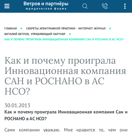
О нас
Юридические услуги
База знаний
Журнал "Секреты арбитражной
Подробнее о нас
Ведение судебных дел
ГЛАВНАЯ
СЕКРЕТЫ АРБИТРАЖНОЙ ПРАКТИКИ - ИНТЕРНЕТ-ЖУРНАЛ
практики"
Рекомендации
Интеллектуальная собственность
ВИТАЛИЙ ВЕТРОВ, УПРАВЛЯЮЩИЙ ПАРТНЕР
КАК И ПОЧЕМУ ПРОИГРАЛА ИННОВАЦИОННАЯ КОМПАНИЯ САН И РОСНАНО В АС НСО?
Статьи
Награды и рейтинги
Корпоративная практика
Новости
Преимущества юридической
Налоговая практика
Как и почему проиграла
фирмы
Аудиоподкасты
Сопровождение бизнеса
Инновационная компания
Кейсы
Видеоподкасты
Ведение уголовных дел
САН и РОСНАНО в АС
Вакансии
Справочная
Защита активов
НСО?
Вопросы-ответы
Ведение дел о банкротстве
Вебинары и семинары
30.01.2013
Прямые эфиры
Как и почему проиграла Инновационная компания Сан и
РОСНАНО в АС НСО?
Сами компании уважаю. Мне нравится то, чем они