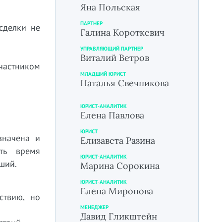
Яна Польская
ПАРТНЕР
сделки не
Галина Короткевич
УПРАВЛЯЮЩИЙ ПАРТНЕР
Виталий Ветров
частником
МЛАДШИЙ ЮРИСТ
Наталья Свечникова
ЮРИСТ-АНАЛИТИК
Елена Павлова
ЮРИСТ
значена и
Елизавета Разина
ть время
ЮРИСТ-АНАЛИТИК
вший.
Марина Сорокина
ЮРИСТ-АНАЛИТИК
Елена Миронова
ствию, но
МЕНЕДЖЕР
Давид Гликштейн