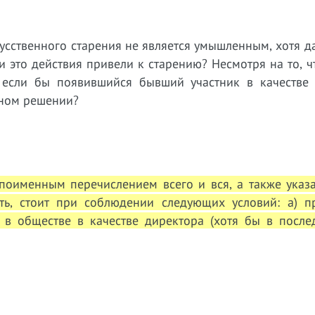
усственного старения не является умышленным, хотя д
и это действия привели к старению? Несмотря на то, 
то если бы появившийся бывший участник в качестве 
нном решении?
поименным перечислением всего и вся, а также указа
ь, стоит при соблюдении следующих условий: а) пр
я в обществе в качестве директора (хотя бы в после