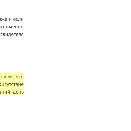
аже и если
что именно
свидетеля
нием, что
исутствие
дний день