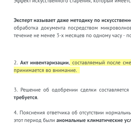
Эффект искусственного старения, который имеетс
Эксперт называет даже методику по искусствен
обработка документа посредством микроволнов
течение не менее 3-х месяцев по одному часу - 
2.
Акт инвентаризации
,
составляемый после смен
принимается во внимание.
3. Решение об одобрении сделки составляетс
требуется
.
4. Пояснения ответчика об отсутствии нормальны
этот период были
аномальные климатические ус