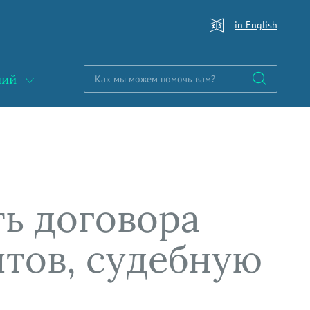
in English
ний
ть договора
тов, судебную