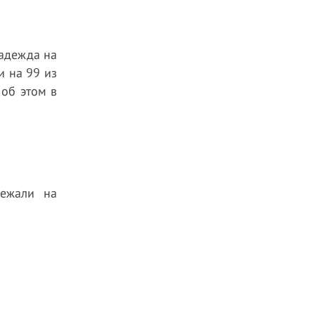
надежда на
и на 99 из
 об этом в
лежали на