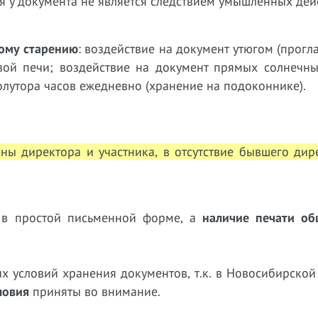
я у документа не является следствием умышленных дей
ному старению
: воздействие на документ утюгом (прогл
ой печи; воздействие на документ прямых солнечны
полутора часов ежедневно (хранение на подоконнике).
ы директора и участника, в отсутствие бывшего дир
я в простой письменной форме, а
наличие печати об
х условий хранения документов, т.к. в Новосибирской
ловия
приняты во внимание.