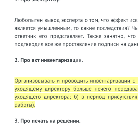
Любопытен вывод эксперта о том, что эффект иск
является умышленным, то какие последствия? Чь
ответчик его представляет. Также занятно, ч
подтвердил все же проставление подписи на да
2. Про акт инвентаризации.
Организовывать и проводить инвентаризации с 
уходящему директору больше нечего передават
уходящего директора; б) в период присутстви
работы).
3. Про печать на решении.