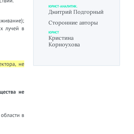
ствий.
ЮРИСТ-АНАЛИТИК.
Дмитрий Подгорный
аживание);
Сторонние авторы
х лучей в
ЮРИСТ
Кристина
Корноухова
ектора, не
щества не
 области в