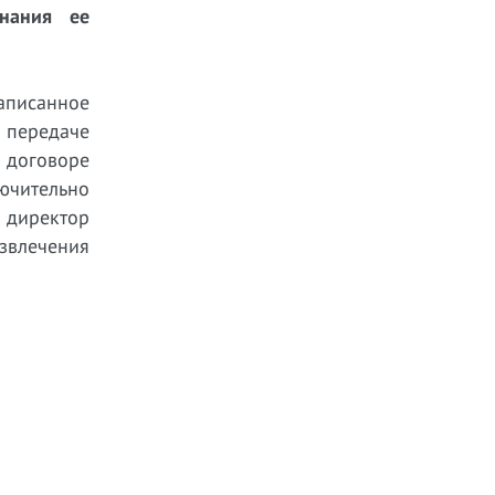
знания ее
написанное
в передаче
в договоре
ючительно
 директор
звлечения