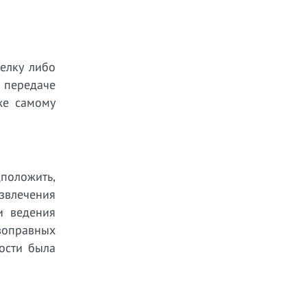
делку либо
 передаче
же самому
положить,
извлечения
и ведения
воправных
ности была