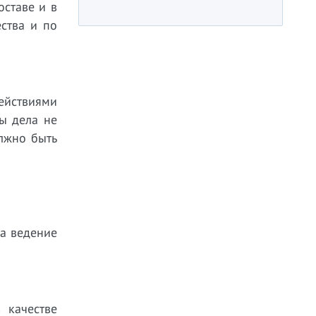
оставе и в
ства и по
ействиями
лы дела не
олжно быть
на ведение
 качестве