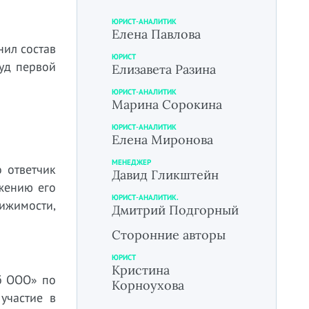
ЮРИСТ-АНАЛИТИК
Елена Павлова
нил состав
ЮРИСТ
уд первой
Елизавета Разина
ЮРИСТ-АНАЛИТИК
Марина Сорокина
ЮРИСТ-АНАЛИТИК
Елена Миронова
МЕНЕДЖЕР
о ответчик
Давид Гликштейн
жению его
ЮРИСТ-АНАЛИТИК.
ижимости,
Дмитрий Подгорный
Сторонние авторы
ЮРИСТ
Кристина
б ООО» по
Корноухова
участие в