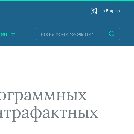
in English
ний
рограммных
онтрафактных