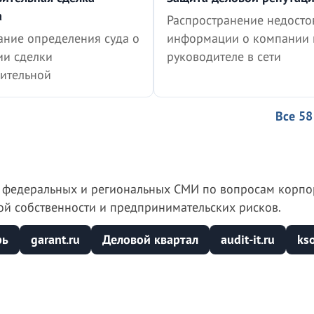
а
Распространение недост
ание определения суда о
информации о компании 
ии сделки
руководителе в сети
вительной
Все 58
 в федеральных и региональных СМИ по вопросам корпо
ой собственности и предпринимательских рисков.
рь
garant.ru
Деловой квартал
audit-it.ru
kso