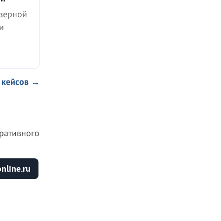
оверной
и
 кейсов →
ративного
nline.ru