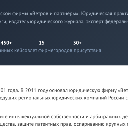
ской фирмы «Ветров и партнёры». Юридическая практи
иги, издатель юридического журнала, эксперт федераль
450+
15
30+
анных кейсов
лет фирме
городов присутствия
001 года. В 2011 году основал юридическую фирму «Ве
з ведущих региональных юридических компаний России с
ите интеллектуальной собственности и арбитражных де
щества, защите патентных прав, оспариванию крупных 