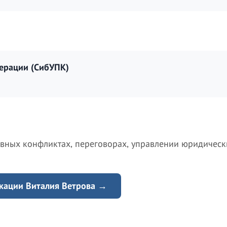
ерации (СибУПК)
ивных конфликтах, переговорах, управлении юридичес
кации Виталия Ветрова →