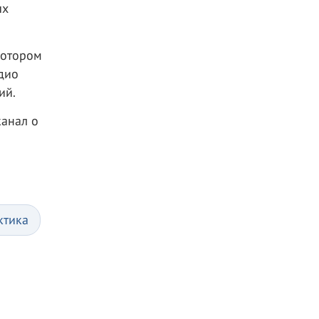
ых
котором
дио
ий.
канал о
ктика