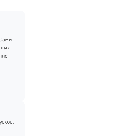
ёрами
зных
ние
усков.