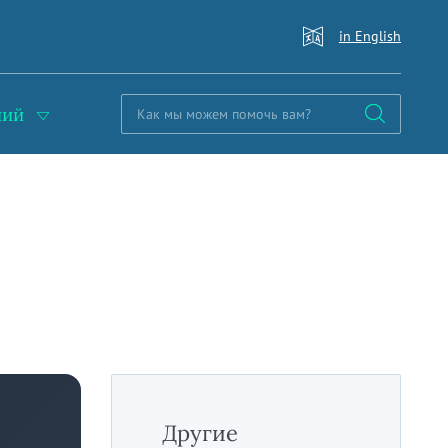
in English
ний
Другие