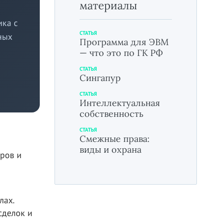
материалы
ка с
СТАТЬЯ
ных
Программа для ЭВМ
— что это по ГК РФ
СТАТЬЯ
Сингапур
СТАТЬЯ
Интеллектуальная
собственность
СТАТЬЯ
Смежные права:
виды и охрана
тров и
лах.
сделок и