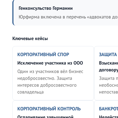
Генконсульство Германии
Юрфирма включена в перечень «адвокатов до
Ключевые кейсы
КОРПОРАТИВНЫЙ СПОР
ЗАЩИТА
Исключение участника из ООО
Взыскани
договор
Один из участников вёл бизнес
недобросовестно. Защита
Защита 
интересов добросовестного
необосн
совладельца
непоста
КОРПОРАТИВНЫЙ КОНТРОЛЬ
БАНКРО
Оспаривание завышенной
Недейств