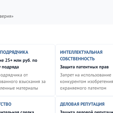
верия»
 ПОДРЯДЧИКА
ИНТЕЛЛЕКТУАЛЬНАЯ
СОБСТВЕННОСТЬ
е 25+ млн руб. по
у подряда
Защита патентных прав
подрядчика от
Запрет на использование
ованного взыскания за
конкурентом изобретения
вленные материалы
охраняемого патентом
ТСТВО
ДЕЛОВАЯ РЕПУТАЦИЯ
ительная сделка
Защита деловой репутац