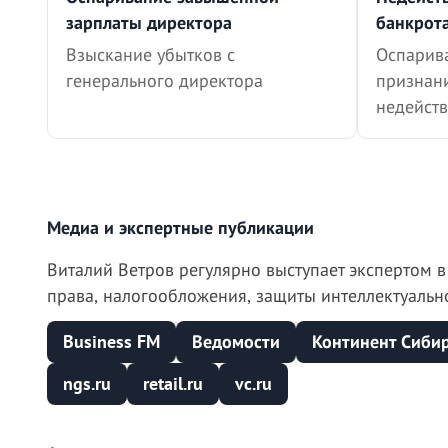
зарплаты директора
банкрот
Взыскание убытков с
Оспарив
генерального директора
признан
недейст
Медиа и экспертные публикации
Виталий Ветров регулярно выступает экспертом
права, налогообложения, защиты интеллектуальн
Business FM
Ведомости
Континент Сиби
ngs.ru
retail.ru
vc.ru