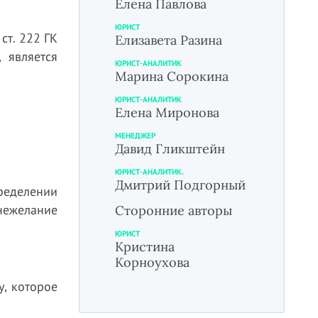
Елена Павлова
ЮРИСТ
ст. 222 ГК
Елизавета Разина
 является
ЮРИСТ-АНАЛИТИК
Марина Сорокина
ЮРИСТ-АНАЛИТИК
Елена Миронова
МЕНЕДЖЕР
Давид Гликштейн
ЮРИСТ-АНАЛИТИК.
Дмитрий Подгорный
пределении
нежелание
Сторонние авторы
ЮРИСТ
Кристина
Корноухова
у, которое