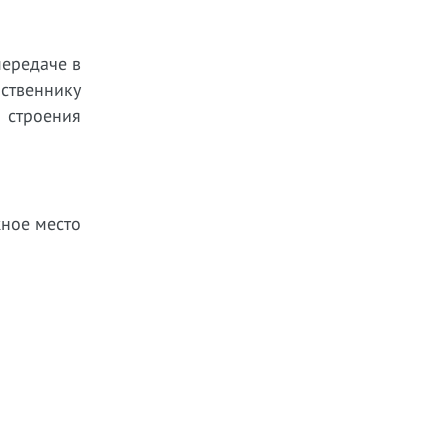
передаче в
бственнику
 строения
жное место