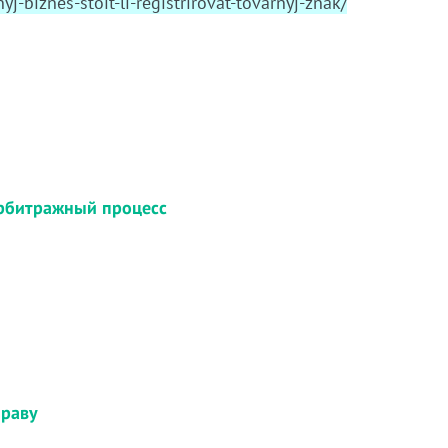
j-biznes-stoit-li-registrirovat-tovarnyj-znak/
Арбитражный процесс
праву