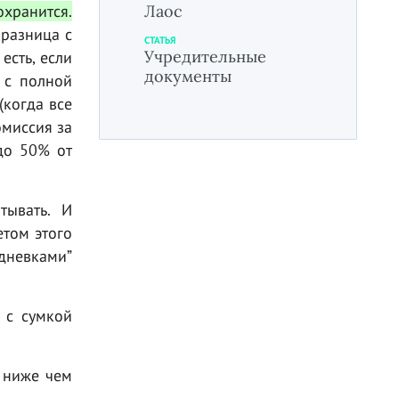
охранится.
Лаос
 разница с
СТАТЬЯ
Учредительные
есть, если
документы
 с полной
(когда все
омиссия за
до 50% от
тывать. И
етом этого
дневками”
 с сумкой
я ниже чем