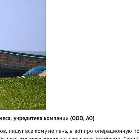
неса, учредителя компании (ООО, АО)
в, пишут все кому не лень, а вот про операционную п
о, хотя это тоже довольно серьезная проблема. Слона