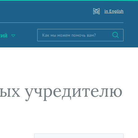
in English
ний
ных учредителю