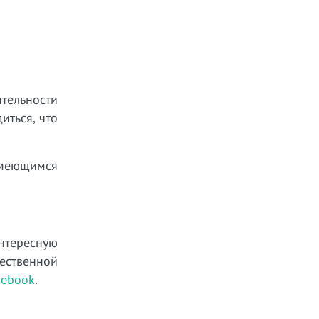
тельности
иться, что
имеющимся
интересную
ественной
cebook
.