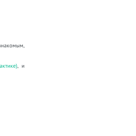
 знакомым,
ктике)
, и