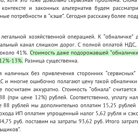
 контексте и законных альтернатив будем рассматри
ные потребности в “кэше”. Сегодня расскажу более по
 легальной хозяйственной операцией. К “обналичке” 
иальный канал слишком дорог. С полной оплатой НДС,
 около 41%.
Стоимость даже подорожавшей “обналички
 12%-13%.
Разница существенна.
я наличных без привлечения сторонних “сервисных”
НДС и многие ошибочно полагают цену такой обналичк
е посчитаем аккуратно. Стоимость “обнала” считаетс
8 (при цене 12%) рублей. Соответственно, уплату на
же 88 рублей мы дополнительно оплатим 15,25 рублей
 дохода ИП оплатим упрощенный налог 5,62 рубля и сэ
84,75 руб. поставим на затраты 93,62 руб. Итого затрат
льщиков”.