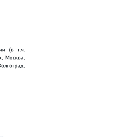
и (в т.ч.
к, Москва,
Волгоград,