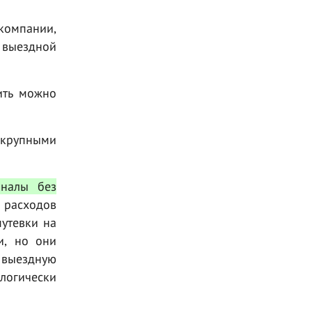
компании,
 выездной
ить можно
 крупными
аналы без
 расходов
путевки на
и, но они
 выездную
логически