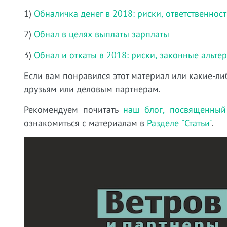
1)
Обналичка денег в 2018: риски, ответственност
2)
Обнал в целях выплаты зарплаты
3)
Обнал и откаты в 2018: риски, законные альте
Если вам понравился этот материал или какие-л
друзьям или деловым партнерам.
Рекомендуем почитать
наш блог, посвященный
ознакомиться с материалам в
Разделе "Статьи"
.