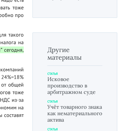
вать тоже
дробно про
для такого
 налога на
Другие
” сегодня,
материалы
 компаний
СТАТЬЯ
и 24%=18%
Исковое
я от общей
производство в
арбитражном суде
логов тоже
 НДС из-за
СТАТЬЯ
Учёт товарного знака
кономим на
как нематериального
ы составят
актива
СТАТЬЯ