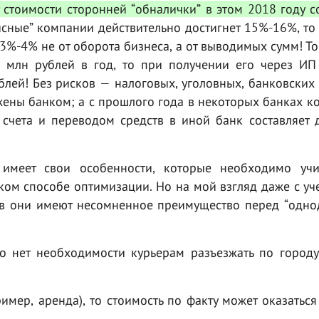
 стоимости сторонней “обналички” в этом 2018 году с
исные” компании действительно достигнет 15%-16%, то
3%-4% не от оборота бизнеса, а от выводимых сумм! То 
0 млн рублей в год, то при получении его через ИП
блей! Без рисков — налоговых, уголовных, банковских 
ены банком; а с прошлого года в некоторых банках к
счета и переводом средств в иной банк составляет 
 имеет свои особенности, которые необходимо учи
ком способе оптимизации. Но на мой взгляд даже с уч
ов они имеют несомненное преимущество перед “одно
то нет необходимости курьерам разъезжать по городу
ример, аренда), то стоимость по факту может оказатьс