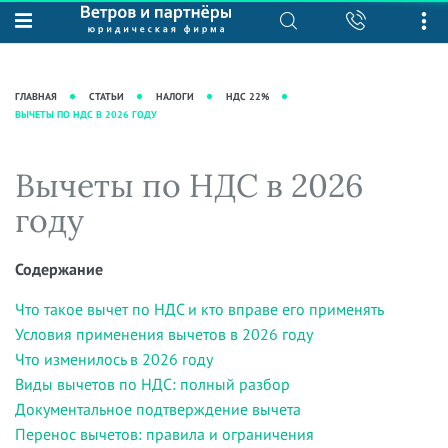
О нас
Юридические услуги
База знаний
Журнал "Секреты арбитражной
Подробнее о нас
Ведение судебных дел
ГЛАВНАЯ
СТАТЬИ
НАЛОГИ
НДС 22%
практики"
ВЫЧЕТЫ ПО НДС В 2026 ГОДУ
Рекомендации
Интеллектуальная собственность
Статьи
Награды и рейтинги
Корпоративная практика
Новости
Вычеты по НДС в 2026
Преимущества юридической
Налоговая практика
фирмы
Аудиоподкасты
году
Сопровождение бизнеса
Кейсы
Видеоподкасты
Ведение уголовных дел
Вакансии
Справочная
Содержание
Защита активов
Вопросы-ответы
Что такое вычет по НДС и кто вправе его применять
Ведение дел о банкротстве
Вебинары и семинары
Условия применения вычетов в 2026 году
Что изменилось в 2026 году
Прямые эфиры
Виды вычетов по НДС: полный разбор
Документальное подтверждение вычета
Перенос вычетов: правила и ограничения