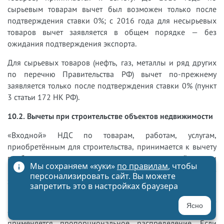
сырьевым товарам вычет был возможен только после
подтверждения ставки 0%; с 2016 года для несырьевых
товаров вычет заявляется в общем порядке — без
ожидания подтверждения экспорта.
Для сырьевых товаров (нефть, газ, металлы и ряд других
по перечню Правительства РФ) вычет по-прежнему
заявляется только после подтверждения ставки 0% (пункт
3 статьи 172 НК РФ).
10.2. Вычеты при строительстве объектов недвижимости
«Входной» НДС по товарам, работам, услугам,
приобретённым для строительства, принимается к вычету
в общем порядке — по мере принятия на учёт и при
Мы сохраняем «куки»
по правилам
, чтобы
наличии счёта-фактуры. Ждать ввода объекта в
персонализировать сайт. Вы можете
эксплуатацию не нужно.
запретить это в настройках браузера
Исключение: если объект будет использоваться как в
Ясно
облагаемых, так и в необлагаемых операциях —
применяется пропорциональное распределение. Если