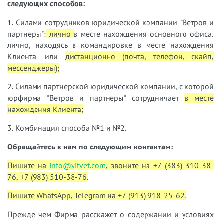
следующих способов:
1. Силами сотрудников юридической компании "Ветров и
партнеры":
лично
в месте нахождения основного офиса,
лично, находясь в командировке в месте нахождения
Клиента, или
дистанционно (почта, телефон, скайп,
мессенджеры);
2. Силами партнерской юридической компании, с которой
юрфирма "Ветров и партнеры" сотрудничает
в месте
нахождения Клиента;
3. Комбинация способа №1 и №2.
Обращайтесь к нам по следующим контактам:
Пишите на
info@vitvet.com
, звоните на +7 (383) 310-38-
76, +7 (983) 510-38-76.
Пишите WhatsApp, Telegram на +7 (913) 918-25-62.
Прежде чем Фирма расскажет о содержании и условиях