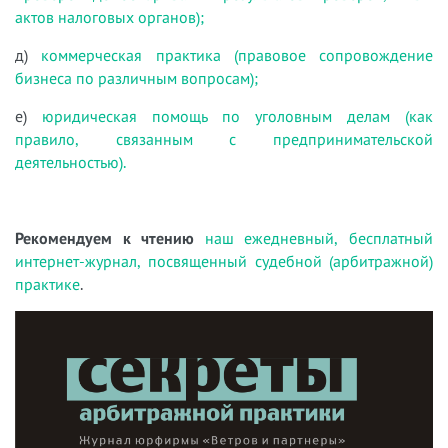
актов налоговых органов);
д)
коммерческая практика (правовое сопровождение
бизнеса по различным вопросам);
е)
юридическая помощь по уголовным делам (как
правило, связанным с предпринимательской
деятельностью).
Рекомендуем к чтению
наш ежедневный, бесплатный
интернет-журнал, посвященный судебной (арбитражной)
практике
.