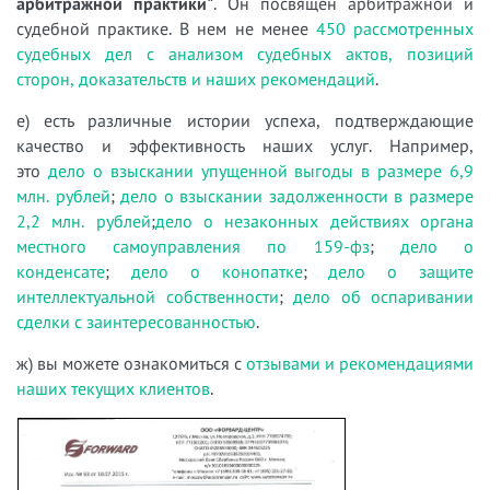
арбитражной практики"
. Он посвящен арбитражной и
судебной практике. В нем не менее
450 рассмотренных
судебных дел с анализом судебных актов, позиций
сторон, доказательств и наших рекомендаций
.
е) есть различные истории успеха, подтверждающие
качество и эффективность наших услуг. Например,
это
дело о взыскании упущенной выгоды в размере 6,9
млн. рублей
;
дело о взыскании задолженности в размере
2,2 млн. рублей
;
дело о незаконных действиях органа
местного самоуправления по 159-фз
;
дело о
конденсате
;
дело о конопатке
;
дело о защите
интеллектуальной собственности
;
дело об оспаривании
сделки с заинтересованностью
.
ж) вы можете ознакомиться с
отзывами и рекомендациями
наших текущих клиентов
.